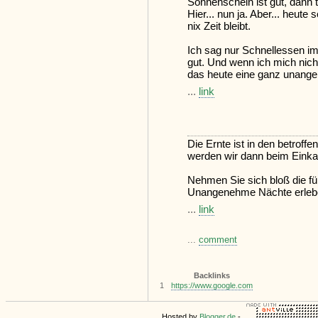
Sonnenschein ist gut, dann 
Hier... nun ja. Aber... heute
nix Zeit bleibt.
Ich sag nur Schnellessen im
gut. Und wenn ich mich nich
das heute eine ganz unange
...
link
Die Ernte ist in den betroff
werden wir dann beim Eink
Nehmen Sie sich bloß die fü
Unangenehme Nächte erleben 
...
link
...
comment
Backlinks
1
https://www.google.com
Hosted by
Blogger.de
-