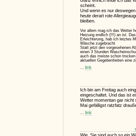
Ganz ehrlich finde ich das 
scheint.
Und wenn es nur deswegen i
heute derart rote Allergieaug
bleiben.
Vor allem mag ich das Wetter he
Heizung endlich (!!!) an ist. Da
Erleichterung, hab ich letztes M
Wäsche zugebracht.
Statt jetzt den vorgesehenen A
einen 3 Stunden Wascheinschub
auch das meiste schon trocken 
aktuellen Gegebenheiten eine z
...
link
Ich bin am Freitag auch ein
eingeschaltet. Und das ist 
Wetter momentan gar nicht 
Mai gefälligst ratzfatz drau
...
link
Wie, Sie sind auch so ein W