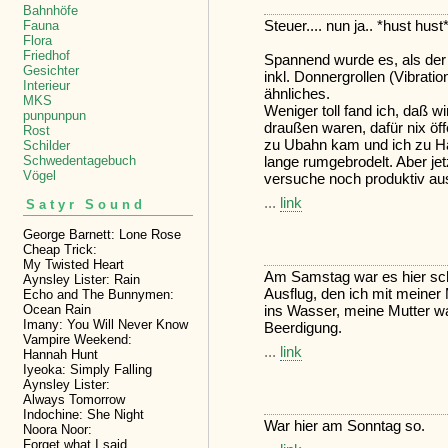
Bahnhöfe
Steuer.... nun ja.. *hust hust
Fauna
Flora
Friedhof
Spannend wurde es, als der
Gesichter
inkl. Donnergrollen (Vibrati
Interieur
ähnliches.
MKS
Weniger toll fand ich, daß w
punpunpun
draußen waren, dafür nix öff
Rost
zu Ubahn kam und ich zu Ha
Schilder
lange rumgebrodelt. Aber jet
Schwedentagebuch
Vögel
versuche noch produktiv au
...
link
Satyr Sound
George Barnett: Lone Rose
Cheap Trick:
My Twisted Heart
Am Samstag war es hier sch
Aynsley Lister: Rain
Ausflug, den ich mit meiner 
Echo and The Bunnymen:
Ocean Rain
ins Wasser, meine Mutter wa
Imany: You Will Never Know
Beerdigung.
Vampire Weekend:
...
link
Hannah Hunt
Iyeoka: Simply Falling
Aynsley Lister:
Always Tomorrow
Indochine: She Night
War hier am Sonntag so.
Noora Noor:
Forget what I said