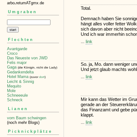
arbo
.
retumATgmx.de
Total.
Umgraben
Demnach haben Sie sonnige
hängt alles voller fetter W
sich davon aber nicht beein
Und ich war immerhin schon
Flechten
...
link
Avantgarde
Croco
Das Neueste von JWD
Felis major
So. ja, Mo. dann weniger un
Gaga
(die Königin, nicht die Lady)
Und jetzt glaub machts wohl
Gedankendelta
...
link
Hotel Mama
(zuvor
dort
)
Leicht & Sinnig
Mequito
Mole
Schneeeule
Mir kann das Wetter im Grun
Schneck
gerade an der Steuererkläru
Lianen
das Finanzamt und gebe pün
klappt.
vom Baum schwingen
...
link
(noch mehr Blogs)
Picknickplätze