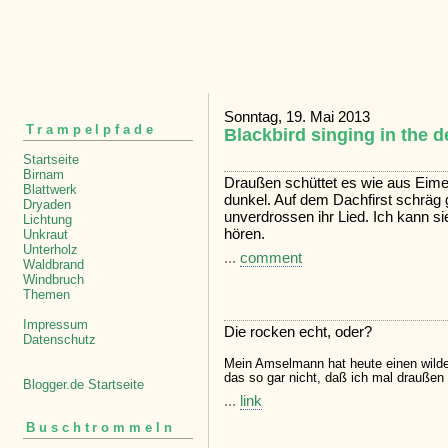
Sonntag, 19. Mai 2013
Trampelpfade
Blackbird singing in the d
Startseite
Birnam
Draußen schüttet es wie aus Eime
Blattwerk
dunkel. Auf dem Dachfirst schräg 
Dryaden
unverdrossen ihr Lied. Ich kann s
Lichtung
hören.
Unkraut
Unterholz
...
comment
Waldbrand
Windbruch
Themen
Impressum
Die rocken echt, oder?
Datenschutz
Mein Amselmann hat heute einen wilde
das so gar nicht, daß ich mal draußen 
Blogger.de Startseite
...
link
Buschtrommeln