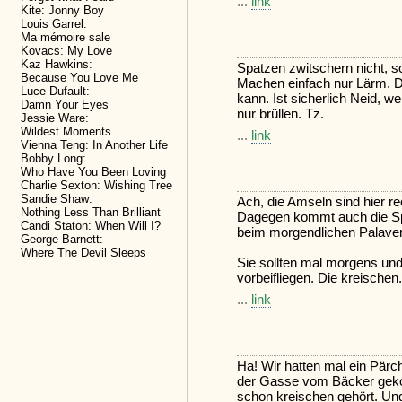
...
link
Kite: Jonny Boy
Louis Garrel:
Ma mémoire sale
Kovacs: My Love
Kaz Hawkins:
Spatzen zwitschern nicht, s
Because You Love Me
Machen einfach nur Lärm. D
Luce Dufault:
kann. Ist sicherlich Neid, 
Damn Your Eyes
nur brüllen. Tz.
Jessie Ware:
Wildest Moments
...
link
Vienna Teng: In Another Life
Bobby Long:
Who Have You Been Loving
Charlie Sexton: Wishing Tree
Sandie Shaw:
Ach, die Amseln sind hier r
Nothing Less Than Brilliant
Dagegen kommt auch die Sp
Candi Staton: When Will I?
beim morgendlichen Palaver 
George Barnett:
Where The Devil Sleeps
Sie sollten mal morgens und
vorbeifliegen. Die kreischen.
...
link
Ha! Wir hatten mal ein Pärc
der Gasse vom Bäcker geko
schon kreischen gehört. Und