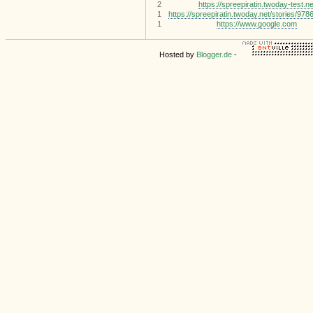
2
https://spreepiratin.twoday-test.ne
1
https://spreepiratin.twoday.net/stories/978
1
https://www.google.com
Hosted by
Blogger.de
-