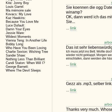
Kite: Jonny Boy
Louis Garrel:
Sie koennen die ogg Datei
Ma mémoire sale
winamp?
Kovacs: My Love
OK, dann werd ich das mi
Kaz Hawkins:
Sie...
Because You Love Me
Luce Dufault:
...
link
Damn Your Eyes
Jessie Ware:
Wildest Moments
Vienna Teng: In Another Life
arbo
Bobby Long:
Das ist sehr liebenswürdi
Who Have You Been Loving
Charlie Sexton: Wishing Tree
Ich muss jetzt ins Bett. Wollte do
wieder nicht geklappt. Morgen w
Sandie Shaw:
einschlafen, dann werden die häs
Nothing Less Than Brilliant
Candi Staton: When Will I?
...
link
George Barnett:
Where The Devil Sleeps
Gezz als .mp3, selber link.
...
link
arbo
Thanks very much. Whose 