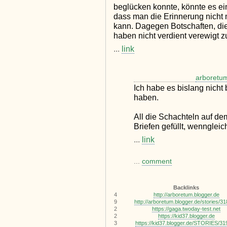
beglücken konnte, könnte es ein
dass man die Erinnerung nicht 
kann. Dagegen Botschaften, die 
haben nicht verdient verewigt 
...
link
arboretu
Ich habe es bislang nicht 
haben.
All die Schachteln auf de
Briefen gefüllt, wenngleic
...
link
...
comment
Backlinks
4
http://arboretum.blogger.de
9
http://arboretum.blogger.de/stories/3
2
https://gaga.twoday-test.net
2
https://kid37.blogger.de
3
https://kid37.blogger.de/STORIES/31