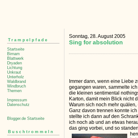
Sonntag, 28. August 2005
Trampelpfade
Sing for absolution
Startseite
Birnam
Blattwerk
Dryaden
Lichtung
Unkraut
Unterholz
Immer dann, wenn eine Liebe z
Waldbrand
Windbruch
gegangen waren, sammelte ich 
Themen
die kleinen sentimental nothing
Karton, damit mein Blick nicht
Impressum
Warum sich noch mehr quälen, 
Datenschutz
Ganz davon trennen konnte ich 
stellte ich dann auf den Schra
Blogger.de Startseite
ich noch ab und an etwas herau
das ging vorbei, und so stande
Buschtrommeln
her