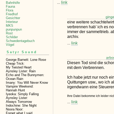
...
link
Bahnhöfe
Fauna
Flora
Friedhof
ging
Gesichter
eine weitere schachtelwirt
Interieur
MKS
verbrennen hab' ich es noc
punpunpun
immer der sammeltrieb. ab
Rost
archiv.
Schilder
Schwedentagebuch
...
link
Vögel
Satyr Sound
arbo
George Barnett: Lone Rose
Diesen Tod sind die scho
Cheap Trick:
mit dem Verbrennen.
My Twisted Heart
Aynsley Lister: Rain
Echo and The Bunnymen:
Ich habe jetzt nur noch ei
Ocean Rain
Quittungen usw., wo ich a
Imany: You Will Never Know
Vampire Weekend:
irgendwann eine Steuere
Hannah Hunt
Iyeoka: Simply Falling
Ihre Datei bekomme ich leider nich
Aynsley Lister:
...
link
Always Tomorrow
Indochine: She Night
Noora Noor:
Forget what I said