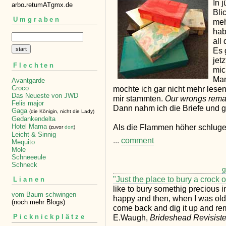
In 
arbo
.
retumATgmx.de
Bli
Umgraben
me
hab
all
Es 
jet
Flechten
mic
Man
Avantgarde
mochte ich gar nicht mehr lese
Croco
Das Neueste von JWD
mir stammten.
Our wrongs remai
Felis major
Dann nahm ich die Briefe und g
Gaga
(die Königin, nicht die Lady)
Gedankendelta
Als die Flammen höher schluge
Hotel Mama
(zuvor
dort
)
Leicht & Sinnig
...
comment
Mequito
Mole
Schneeeule
Schneck
g
"Just the place to bury a crock o
Lianen
like to bury somethig precious 
vom Baum schwingen
happy and then, when I was old
(noch mehr Blogs)
come back and dig it up and r
Picknickplätze
E.Waugh,
Brideshead Revisist