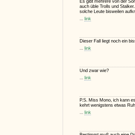
Es gibt mehrere von der Sor
auch üble Trolls und Stalker
solche Leute bisweilen aufkr
...
link
Dieser Fall liegt noch ein b
...
link
Und zwar wie?
...
link
P.S. Miss Mono, ich kann 
kehrt wenigstens etwas Ruh
...
link
Bestimmt muß auch eine Di