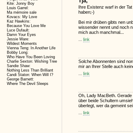
Tja,
Kite: Jonny Boy
Ihre Existenz warf in der Ta
Louis Garrel:
haben;-)
Ma mémoire sale
Kovacs: My Love
Kaz Hawkins:
Bei mir drüben gibts nen un
Because You Love Me
wissender nennt und noch ni
Luce Dufault:
mich auch manchmal...
Damn Your Eyes
Jessie Ware:
...
link
Wildest Moments
Vienna Teng: In Another Life
Bobby Long:
Who Have You Been Loving
Solche Abonnenten sind norm
Charlie Sexton: Wishing Tree
Sandie Shaw:
mir an Ihrer Stelle auch kei
Nothing Less Than Brilliant
...
link
Candi Staton: When Will I?
George Barnett:
Where The Devil Sleeps
Oh, Lady MacBeth. Gerade st
über beide Schultern umsieh
überlegt, wer da gemeint sei
...
link