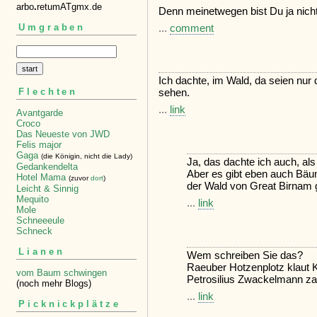
arbo
.
retumATgmx.de
Denn meinetwegen bist Du ja nich
Umgraben
...
comment
Ich dachte, im Wald, da seien nur
sehen.
Flechten
...
link
Avantgarde
Croco
Das Neueste von JWD
Felis major
Gaga
(die Königin, nicht die Lady)
Ja, das dachte ich auch, als
Gedankendelta
Aber es gibt eben auch Bäu
Hotel Mama
(zuvor
dort
)
der Wald von Great Birnam g
Leicht & Sinnig
Mequito
...
link
Mole
Schneeeule
Schneck
Lianen
Wem schreiben Sie das?
Raeuber Hotzenplotz klaut K
vom Baum schwingen
Petrosilius Zwackelmann za
(noch mehr Blogs)
...
link
Picknickplätze