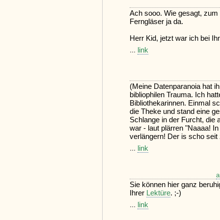
Ach sooo. Wie gesagt, zum 
Ferngläser ja da.
Herr Kid, jetzt war ich bei Ihn
...
link
(Meine Datenparanoia hat ih
bibliophilen Trauma. Ich ha
Bibliothekarinnen. Einmal sc
die Theke und stand eine ge
Schlange in der Furcht, die a
war - laut plärren "Naaaa! 
verlängern! Der is scho seit
...
link
a
Sie können hier ganz beruhig
Ihrer
Lektüre
. ;-)
...
link