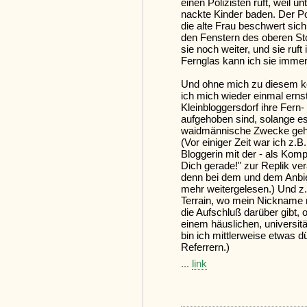
einen Polizisten ruft, weil u
nackte Kinder baden. Der Pol
die alte Frau beschwert sich
den Fenstern des oberen St
sie noch weiter, und sie ruft
Fernglas kann ich sie imme
Und ohne mich zu diesem ko
ich mich wieder einmal erns
Kleinbloggersdorf ihre Fern-
aufgehoben sind, solange es
waidmännische Zwecke geh
(Vor einiger Zeit war ich z.B.
Bloggerin mit der - als Kom
Dich gerade!" zur Replik ver
denn bei dem und dem Anbiet
mehr weitergelesen.) Und z
Terrain, wo mein Nickname mi
die Aufschluß darüber gibt, 
einem häuslichen, universit
bin ich mittlerweise etwas d
Referrern.)
...
link