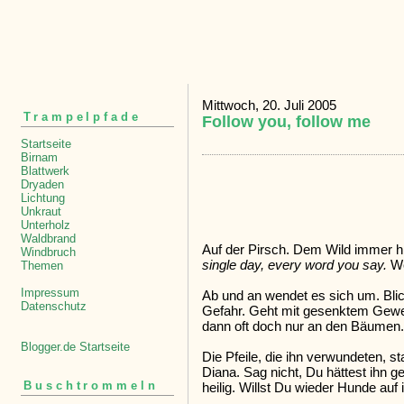
Mittwoch, 20. Juli 2005
Trampelpfade
Follow you, follow me
Startseite
Birnam
Blattwerk
Dryaden
Lichtung
Unkraut
Unterholz
Waldbrand
Auf der Pirsch. Dem Wild immer hi
Windbruch
single day, every word you say.
We
Themen
Impressum
Ab und an wendet es sich um. Blic
Datenschutz
Gefahr. Geht mit gesenktem Geweih
dann oft doch nur an den Bäumen.
Blogger.de Startseite
Die Pfeile, die ihn verwundeten, 
Diana. Sag nicht, Du hättest ihn ge
Buschtrommeln
heilig. Willst Du wieder Hunde auf