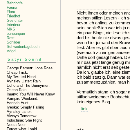
Bahnhöfe
Fauna
Flora
Nicht Ihnen oder meinen an
Friedhof
meinen stillen Lesern - ich 
Gesichter
bevor ich anfing, zu komment
Interieur
sein, schließlich war ich ja 
MKS
ein paar Blogs, die lese ich 
punpunpun
dort bis heute nie etwas ges
Rost
wenn hier jemand den Brows
Schilder
Schwedentagebuch
liest. Aber es gibt eben auc
Vögel
(wie auch zu einigen andere
Dritte dort gesagt haben. Die
Satyr Sound
mir das jetzt lange genug m
nämlich nicht erst seit gest
George Barnett: Lone Rose
Da ich, glaube ich, eine zi
Cheap Trick:
My Twisted Heart
ich bald stutzig. Dann war es
Aynsley Lister: Rain
zusammenzuzählen, man hint
Echo and The Bunnymen:
Ocean Rain
Vermutlich stand ich sogar 
Imany: You Will Never Know
stillschweigender Beobachtu
Vampire Weekend:
kein eigenes Blog.
Hannah Hunt
Iyeoka: Simply Falling
...
link
Aynsley Lister:
Always Tomorrow
Indochine: She Night
Noora Noor:
Forget what I said