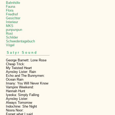
Bahnhöfe
Fauna
Flora
Friedhof
Gesichter
Interieur
MKS
punpunpun
Rost
Schilder
Schwedentagebuch
Vögel
Satyr Sound
George Barnett: Lone Rose
Cheap Trick:
My Twisted Heart
Aynsley Lister: Rain
Echo and The Bunnymen:
Ocean Rain
Imany: You Will Never Know
Vampire Weekend:
Hannah Hunt
Iyeoka: Simply Falling
Aynsley Lister:
Always Tomorrow
Indochine: She Night
Noora Noor:
Forget what I said