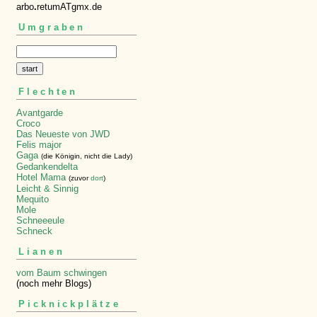
arbo
.
retumATgmx.de
Umgraben
Flechten
Avantgarde
Croco
Das Neueste von JWD
Felis major
Gaga
(die Königin, nicht die Lady)
Gedankendelta
Hotel Mama
(zuvor
dort
)
Leicht & Sinnig
Mequito
Mole
Schneeeule
Schneck
Lianen
vom Baum schwingen
(noch mehr Blogs)
Picknickplätze