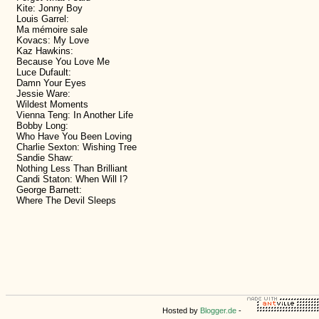
Kite: Jonny Boy
Louis Garrel:
Ma mémoire sale
Kovacs: My Love
Kaz Hawkins:
Because You Love Me
Luce Dufault:
Damn Your Eyes
Jessie Ware:
Wildest Moments
Vienna Teng: In Another Life
Bobby Long:
Who Have You Been Loving
Charlie Sexton: Wishing Tree
Sandie Shaw:
Nothing Less Than Brilliant
Candi Staton: When Will I?
George Barnett:
Where The Devil Sleeps
Hosted by
Blogger.de
-