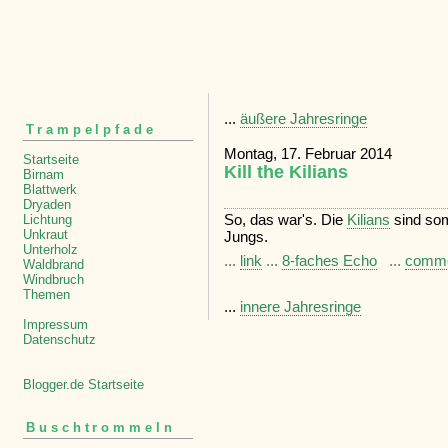
...
äußere Jahresringe
Trampelpfade
Montag, 17. Februar 2014
Startseite
Kill the Kilians
Birnam
Blattwerk
Dryaden
So, das war's. Die
Kilians
sind som
Lichtung
Unkraut
Jungs.
Unterholz
...
link
...
8-faches Echo
...
comm
Waldbrand
Windbruch
Themen
...
innere Jahresringe
Impressum
Datenschutz
Blogger.de Startseite
Buschtrommeln