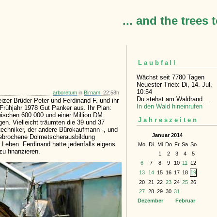
... and the trees 
Laubfall
Wächst seit 7780 Tagen
Neuester Trieb: Di, 14. Jul,
10:54
arboretum
in
Birnam
, 22:58h
Du stehst am Waldrand ...
zer Brüder Peter und Ferdinand F. und ihr
In den Wald hineinrufen
Frühjahr 1978 Gut Panker aus. Ihr Plan:
wischen 600.000 und einer Million DM
Jahreszeiten
gen. Vielleicht träumten die 39 und 37
ntechniker, der andere Bürokaufmann -, und
Januar 2014
bgebrochene Dolmetscherausbildung
Leben. Ferdinand hatte jedenfalls eigens
Mo
Di
Mi
Do
Fr
Sa
So
u finanzieren.
1
2
3
4
5
6
7
8
9
10
11
12
13
14
15
16
17
18
19
20
21
22
23
24
25
26
27
28
29
30
31
Dezember
Februar