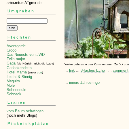
arbo
.
retumATgmx.de
Umgraben
Flechten
Avantgarde
Croco
Das Neueste von JWD
Felis major
Gaga
(die Königin, nicht die Lady)
Weiter geht es in den Kommentaren. Zurück zu
Gedankendelta
...
link
...
8-faches Echo
...
comment
Hotel Mama
(zuvor
dort
)
Leicht & Sinnig
Mequito
...
innere Jahresringe
Mole
Schneeeule
Schneck
Lianen
vom Baum schwingen
(noch mehr Blogs)
Picknickplätze