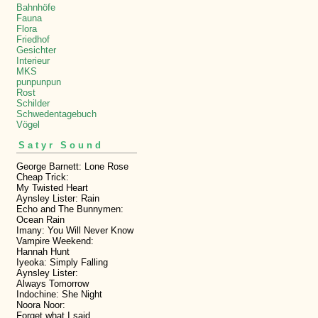
Bahnhöfe
Fauna
Flora
Friedhof
Gesichter
Interieur
MKS
punpunpun
Rost
Schilder
Schwedentagebuch
Vögel
Satyr Sound
George Barnett: Lone Rose
Cheap Trick:
My Twisted Heart
Aynsley Lister: Rain
Echo and The Bunnymen:
Ocean Rain
Imany: You Will Never Know
Vampire Weekend:
Hannah Hunt
Iyeoka: Simply Falling
Aynsley Lister:
Always Tomorrow
Indochine: She Night
Noora Noor:
Forget what I said