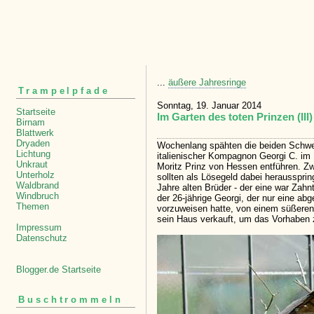
...
äußere Jahresringe
Trampelpfade
Sonntag, 19. Januar 2014
Startseite
Im Garten des toten Prinzen (III)
Birnam
Blattwerk
Dryaden
Wochenlang spähten die beiden Schwei
Lichtung
italienischer Kompagnon Georgi C. im 
Unkraut
Moritz Prinz von Hessen entführen. Z
Unterholz
sollten als Lösegeld dabei heraussprin
Waldbrand
Jahre alten Brüder - der eine war Zah
Windbruch
der 26-jährige Georgi, der nur eine a
Themen
vorzuweisen hatte, von einem süßeren 
sein Haus verkauft, um das Vorhaben z
Impressum
Datenschutz
Blogger.de Startseite
Buschtrommeln