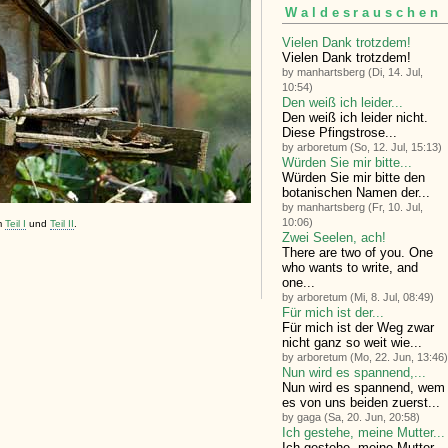
Waldesrauschen
Vielen Dank trotzdem!
Vielen Dank trotzdem!
by manhartsberg (Di, 14. Jul,
10:54)
Den weiß ich leider...
Den weiß ich leider nicht.
Diese Pfingstrose...
by arboretum (So, 12. Jul, 15:13)
Würden Sie mir bitte...
Würden Sie mir bitte den
botanischen Namen der...
by manhartsberg (Fr, 10. Jul,
10:06)
m
Teil I
und
Teil II
.
Zwei Seelen, ach!
There are two of you. One
who wants to write, and
one...
by arboretum (Mi, 8. Jul, 08:49)
Für mich ist der...
Für mich ist der Weg zwar
nicht ganz so weit wie...
by arboretum (Mo, 22. Jun, 13:46)
Nun wird es spannend,...
Nun wird es spannend, wem
es von uns beiden zuerst...
by gaga (Sa, 20. Jun, 20:58)
Ich gestehe, meine Mutter...
Ich gestehe, meine Mutter