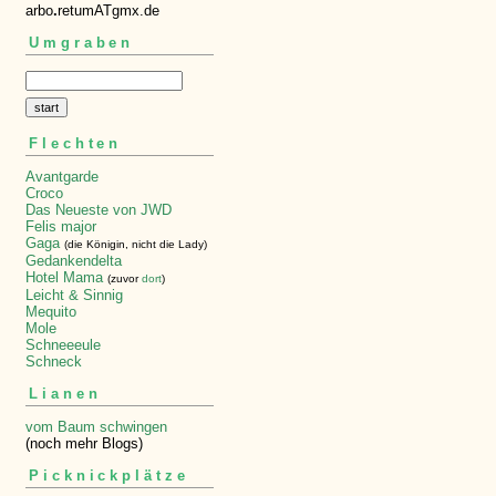
arbo
.
retumATgmx.de
Umgraben
Flechten
Avantgarde
Croco
Das Neueste von JWD
Felis major
Gaga
(die Königin, nicht die Lady)
Gedankendelta
Hotel Mama
(zuvor
dort
)
Leicht & Sinnig
Mequito
Mole
Schneeeule
Schneck
Lianen
vom Baum schwingen
(noch mehr Blogs)
Picknickplätze