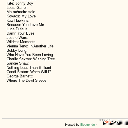
Kite: Jonny Boy
Louis Garrel:
Ma mémoire sale
Kovacs: My Love
Kaz Hawkins:
Because You Love Me
Luce Dufault:
Damn Your Eyes
Jessie Ware:
Wildest Moments
Vienna Teng: In Another Life
Bobby Long:
Who Have You Been Loving
Charlie Sexton: Wishing Tree
Sandie Shaw:
Nothing Less Than Brilliant
Candi Staton: When Will I?
George Barnett:
Where The Devil Sleeps
Hosted by
Blogger.de
-