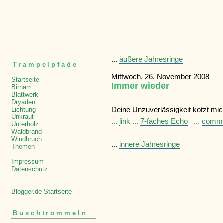
...
äußere Jahresringe
Trampelpfade
Mittwoch, 26. November 2008
Startseite
Immer wieder
Birnam
Blattwerk
Dryaden
Deine Unzuverlässigkeit kotzt mic
Lichtung
Unkraut
...
link
...
7-faches Echo
...
comm
Unterholz
Waldbrand
Windbruch
...
innere Jahresringe
Themen
Impressum
Datenschutz
Blogger.de Startseite
Buschtrommeln