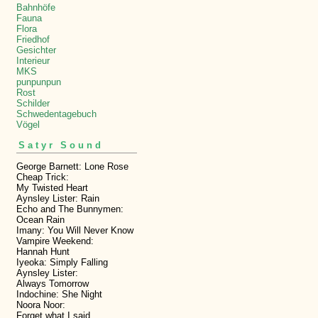
Bahnhöfe
Fauna
Flora
Friedhof
Gesichter
Interieur
MKS
punpunpun
Rost
Schilder
Schwedentagebuch
Vögel
Satyr Sound
George Barnett: Lone Rose
Cheap Trick:
My Twisted Heart
Aynsley Lister: Rain
Echo and The Bunnymen:
Ocean Rain
Imany: You Will Never Know
Vampire Weekend:
Hannah Hunt
Iyeoka: Simply Falling
Aynsley Lister:
Always Tomorrow
Indochine: She Night
Noora Noor:
Forget what I said