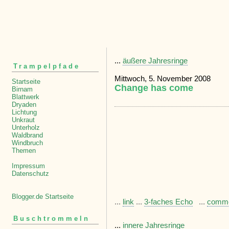
...
äußere Jahresringe
Trampelpfade
Mittwoch, 5. November 2008
Startseite
Change has come
Birnam
Blattwerk
Dryaden
Lichtung
Unkraut
Unterholz
Waldbrand
Windbruch
Themen
Impressum
Datenschutz
Blogger.de Startseite
...
link
...
3-faches Echo
...
comm
Buschtrommeln
...
innere Jahresringe