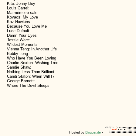
Kite: Jonny Boy
Louis Garrel:
Ma mémoire sale
Kovacs: My Love
Kaz Hawkins:
Because You Love Me
Luce Dufault:
Damn Your Eyes
Jessie Ware:
Wildest Moments
Vienna Teng: In Another Life
Bobby Long:
Who Have You Been Loving
Charlie Sexton: Wishing Tree
Sandie Shaw:
Nothing Less Than Brilliant
Candi Staton: When Will I?
George Barnett:
Where The Devil Sleeps
Hosted by
Blogger.de
-