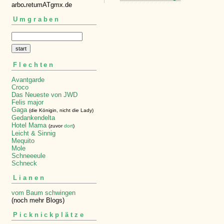
arbo
.
retumATgmx.de
Umgraben
Flechten
Avantgarde
Croco
Das Neueste von JWD
Felis major
Gaga
(die Königin, nicht die Lady)
Gedankendelta
Hotel Mama
(zuvor
dort
)
Leicht & Sinnig
Mequito
Mole
Schneeeule
Schneck
Lianen
vom Baum schwingen
(noch mehr Blogs)
Picknickplätze