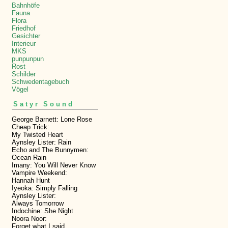
Bahnhöfe
Fauna
Flora
Friedhof
Gesichter
Interieur
MKS
punpunpun
Rost
Schilder
Schwedentagebuch
Vögel
Satyr Sound
George Barnett: Lone Rose
Cheap Trick:
My Twisted Heart
Aynsley Lister: Rain
Echo and The Bunnymen:
Ocean Rain
Imany: You Will Never Know
Vampire Weekend:
Hannah Hunt
Iyeoka: Simply Falling
Aynsley Lister:
Always Tomorrow
Indochine: She Night
Noora Noor:
Forget what I said