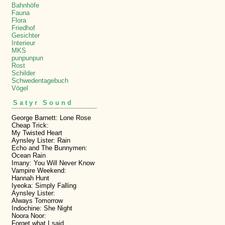
Bahnhöfe
Fauna
Flora
Friedhof
Gesichter
Interieur
MKS
punpunpun
Rost
Schilder
Schwedentagebuch
Vögel
Satyr Sound
George Barnett: Lone Rose
Cheap Trick:
My Twisted Heart
Aynsley Lister: Rain
Echo and The Bunnymen:
Ocean Rain
Imany: You Will Never Know
Vampire Weekend:
Hannah Hunt
Iyeoka: Simply Falling
Aynsley Lister:
Always Tomorrow
Indochine: She Night
Noora Noor:
Forget what I said