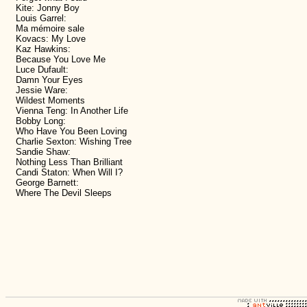
Kite: Jonny Boy
Louis Garrel:
Ma mémoire sale
Kovacs: My Love
Kaz Hawkins:
Because You Love Me
Luce Dufault:
Damn Your Eyes
Jessie Ware:
Wildest Moments
Vienna Teng: In Another Life
Bobby Long:
Who Have You Been Loving
Charlie Sexton: Wishing Tree
Sandie Shaw:
Nothing Less Than Brilliant
Candi Staton: When Will I?
George Barnett:
Where The Devil Sleeps