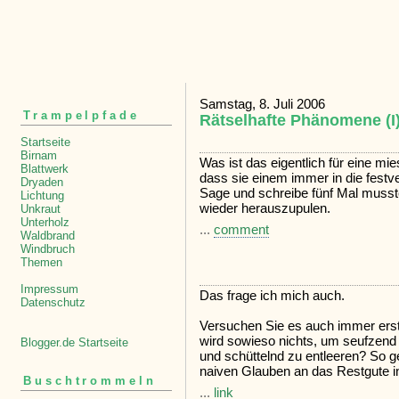
Samstag, 8. Juli 2006
Trampelpfade
Rätselhafte Phänomene (I
Startseite
Birnam
Was ist das eigentlich für eine mi
Blattwerk
dass sie einem immer in die fest
Dryaden
Sage und schreibe fünf Mal musste
Lichtung
wieder herauszupulen.
Unkraut
Unterholz
...
comment
Waldbrand
Windbruch
Themen
Impressum
Das frage ich mich auch.
Datenschutz
Versuchen Sie es auch immer erst
wird sowieso nichts, um seufzen
Blogger.de Startseite
und schüttelnd zu entleeren? So g
naiven Glauben an das Restgute i
Buschtrommeln
...
link