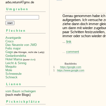
arbo
.
retumATgmx.de
Umgraben
Genau genommen habe ich da
aufgegeben. Ich versuche zu
ziehe dann doch immer glei
um dann mit wieder zugebu
Flechten
paar Schritten festzustelle
immer oder schon wieder dri
Avantgarde
...
link
Croco
Das Neueste von JWD
Felis major
...
comment
Gaga
(die Königin, nicht die Lady)
Gedankendelta
Hotel Mama
(zuvor
dort
)
Leicht & Sinnig
Backlinks
Mequito
1
https://google.com
Mole
1
https://www.google.com
Schneeeule
Schneck
Lianen
vom Baum schwingen
(noch mehr Blogs)
Picknickplätze