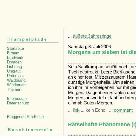
...
äußere Jahresringe
Trampelpfade
Samstag, 8. Juli 2006
Startseite
Morgens um sieben ist di
Birnam
Blattwerk
Dryaden
Sein Saufkumpan schläft noch, de
Lichtung
Unkraut
Tisch gestreckt. Leere Bierflasche
Unterholz
an einer fest. Mit zerzaustem Haar
Waldbrand
dunstige Morgenhelle. Um seinen
Windbruch
ich ihm im Vorbeigehen nur mit g
Themen
Morgen. Da geht ein Strahlen über
Morgen, antwortet er laut und ver
Impressum
einmal: Guten Morgen.
Datenschutz
...
link
... kein Echo ...
comment
Blogger.de Startseite
Rätselhafte Phänomene (I
Buschtrommeln