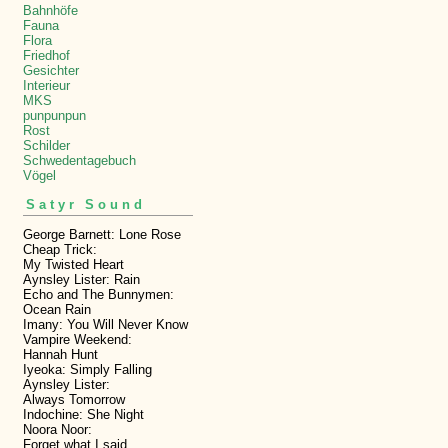
Bahnhöfe
Fauna
Flora
Friedhof
Gesichter
Interieur
MKS
punpunpun
Rost
Schilder
Schwedentagebuch
Vögel
Satyr Sound
George Barnett: Lone Rose
Cheap Trick:
My Twisted Heart
Aynsley Lister: Rain
Echo and The Bunnymen:
Ocean Rain
Imany: You Will Never Know
Vampire Weekend:
Hannah Hunt
Iyeoka: Simply Falling
Aynsley Lister:
Always Tomorrow
Indochine: She Night
Noora Noor:
Forget what I said