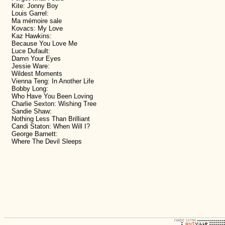
Kite: Jonny Boy
Louis Garrel:
Ma mémoire sale
Kovacs: My Love
Kaz Hawkins:
Because You Love Me
Luce Dufault:
Damn Your Eyes
Jessie Ware:
Wildest Moments
Vienna Teng: In Another Life
Bobby Long:
Who Have You Been Loving
Charlie Sexton: Wishing Tree
Sandie Shaw:
Nothing Less Than Brilliant
Candi Staton: When Will I?
George Barnett:
Where The Devil Sleeps