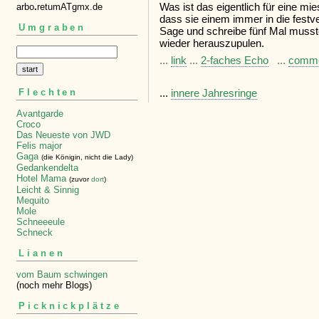
Was ist das eigentlich für eine mi
arbo
.
retumATgmx.de
dass sie einem immer in die fest
Umgraben
Sage und schreibe fünf Mal musste
wieder herauszupulen.
...
link
...
2-faches Echo
...
comm
...
innere Jahresringe
Flechten
Avantgarde
Croco
Das Neueste von JWD
Felis major
Gaga
(die Königin, nicht die Lady)
Gedankendelta
Hotel Mama
(zuvor
dort
)
Leicht & Sinnig
Mequito
Mole
Schneeeule
Schneck
Lianen
vom Baum schwingen
(noch mehr Blogs)
Picknickplätze