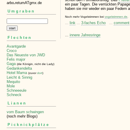
arbo
.
retumATgmx.de
ein paar Tagen. Die verrückten Papage
haben sie mir wieder ein paar Federn 
Umgraben
Noch mehr Vogelstimmen bei
vogelstimmen.de
.
...
link
...
3-faches Echo
...
comment
...
innere Jahresringe
Flechten
Avantgarde
Croco
Das Neueste von JWD
Felis major
Gaga
(die Königin, nicht die Lady)
Gedankendelta
Hotel Mama
(zuvor
dort
)
Leicht & Sinnig
Mequito
Mole
Schneeeule
Schneck
Lianen
vom Baum schwingen
(noch mehr Blogs)
Picknickplätze