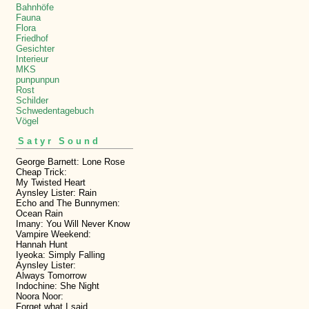
Bahnhöfe
Fauna
Flora
Friedhof
Gesichter
Interieur
MKS
punpunpun
Rost
Schilder
Schwedentagebuch
Vögel
Satyr Sound
George Barnett: Lone Rose
Cheap Trick:
My Twisted Heart
Aynsley Lister: Rain
Echo and The Bunnymen:
Ocean Rain
Imany: You Will Never Know
Vampire Weekend:
Hannah Hunt
Iyeoka: Simply Falling
Aynsley Lister:
Always Tomorrow
Indochine: She Night
Noora Noor:
Forget what I said