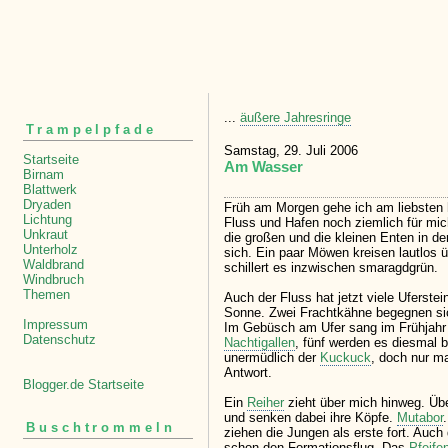
...
äußere Jahresringe
Trampelpfade
Samstag, 29. Juli 2006
Startseite
Am Wasser
Birnam
Blattwerk
Dryaden
Früh am Morgen gehe ich am liebsten 
Lichtung
Fluss und Hafen noch ziemlich für mi
Unkraut
die großen und die kleinen Enten in d
Unterholz
sich. Ein paar Möwen kreisen lautlos
Waldbrand
schillert es inzwischen smaragdgrün.
Windbruch
Themen
Auch der Fluss hat jetzt viele Uferstein
Sonne. Zwei Frachtkähne begegnen sich
Impressum
Im Gebüsch am Ufer sang im Frühjahr s
Datenschutz
Nachtigallen
, fünf werden es diesmal 
unermüdlich der
Kuckuck
, doch nur ma
Antwort.
Blogger.de Startseite
Ein
Reiher
zieht über mich hinweg. Üb
und senken dabei ihre Köpfe.
Mutabor
Buschtrommeln
ziehen die Jungen als erste fort. Auc
schon den Formationsflug. Das
Pfeife