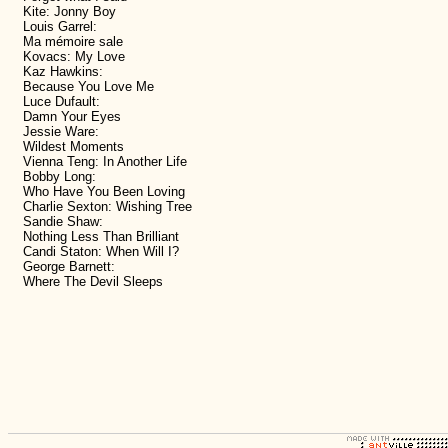
Kite: Jonny Boy
Louis Garrel:
Ma mémoire sale
Kovacs: My Love
Kaz Hawkins:
Because You Love Me
Luce Dufault:
Damn Your Eyes
Jessie Ware:
Wildest Moments
Vienna Teng: In Another Life
Bobby Long:
Who Have You Been Loving
Charlie Sexton: Wishing Tree
Sandie Shaw:
Nothing Less Than Brilliant
Candi Staton: When Will I?
George Barnett:
Where The Devil Sleeps