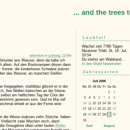
... and the trees 
Laubfall
Wächst seit 7780 Tagen
Neuester Trieb: Di, 14. Jul,
10:54
arboretum
in
Lichtung
, 12:59h
Du stehst am Waldrand ...
hinunter ans Wasser, denn da habe ich
In den Wald hineinrufen
ch allein. Auf den Bootsrampen dösen dann
er Sonne, die kinderlosen Schwäne putzen
Jahreszeiten
 über das Wasser, an manchen Stellen
Juli 2006
e freigegeben, stahlblau glitzert er in der
Mo
Di
Mi
Do
Fr
Sa
So
, ihre Wellen klatschen an die Steine.
1
2
elbst am helllichten Tag der Chor der
3
4
5
6
7
8
9
bestimmt gewesen sein. Und im Mai rief
10
11
12
13
14
15
16
nchmal erhielt er aus der Ferne eine
17
18
19
20
21
22
23
24
25
26
27
28
29
30
er die Wiese staksen zehn Störche, heben
31
. Vielleicht zwei Wochen noch, dann
h die Graugänse üben unter lauten
Rufen
Juni
August
n
der Mauersegler verstummte bereits vor