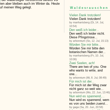
ien aber bleiben auch im Winter da. Heute
auf meinen Weg gelegt.
Waldesrauschen
Vielen Dank trotzdem!
Vielen Dank trotzdem!
by manhartsberg (Di, 14. Jul,
10:54)
Den weiß ich leider...
Den weiß ich leider nicht.
Diese Pfingstrose...
by arboretum (So, 12. Jul, 15:13)
Würden Sie mir bitte...
Würden Sie mir bitte den
botanischen Namen der...
by manhartsberg (Fr, 10. Jul,
10:06)
Zwei Seelen, ach!
There are two of you. One
who wants to write, and
one...
by arboretum (Mi, 8. Jul, 08:49)
Für mich ist der...
Für mich ist der Weg zwar
nicht ganz so weit wie...
by arboretum (Mo, 22. Jun, 13:46)
Nun wird es spannend,...
Nun wird es spannend, wem
es von uns beiden zuerst...
by gaga (Sa, 20. Jun, 20:58)