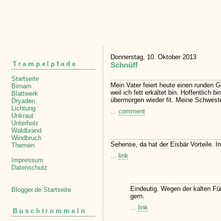
Donnerstag, 10. Oktober 2013
Trampelpfade
Schnüff
Startseite
Mein Vater feiert heute einen runden G
Birnam
weil ich fett erkältet bin. Hoffentlich
Blattwerk
übermorgen wieder fit. Meine Schwester
Dryaden
Lichtung
...
comment
Unkraut
Unterholz
Waldbrand
Windbruch
Sehense, da hat der Eisbär Vorteile.
Themen
...
link
Impressum
Datenschutz
Eindeutig. Wegen der kalten Fü
Blogger.de Startseite
gern.
...
link
Buschtrommeln