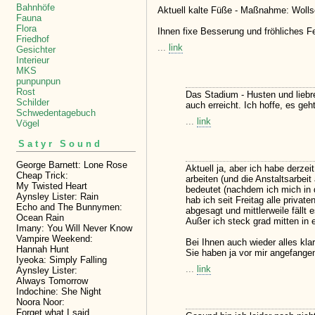
Bahnhöfe
Aktuell kalte Füße - Maßnahme: Woll
Fauna
Flora
Ihnen fixe Besserung und fröhliches Fei
Friedhof
...
link
Gesichter
Interieur
MKS
punpunpun
Rost
Das Stadium - Husten und liebr
Schilder
auch erreicht. Ich hoffe, es ge
Schwedentagebuch
...
link
Vögel
Satyr Sound
George Barnett: Lone Rose
Aktuell ja, aber ich habe derze
Cheap Trick:
arbeiten (und die Anstaltsarbei
My Twisted Heart
bedeutet (nachdem ich mich in
Aynsley Lister: Rain
hab ich seit Freitag alle privat
Echo and The Bunnymen:
abgesagt und mittlerweile fällt
Ocean Rain
Außer ich steck grad mitten in 
Imany: You Will Never Know
Vampire Weekend:
Bei Ihnen auch wieder alles kla
Hannah Hunt
Sie haben ja vor mir angefangen
Iyeoka: Simply Falling
...
link
Aynsley Lister:
Always Tomorrow
Indochine: She Night
Noora Noor:
Forget what I said