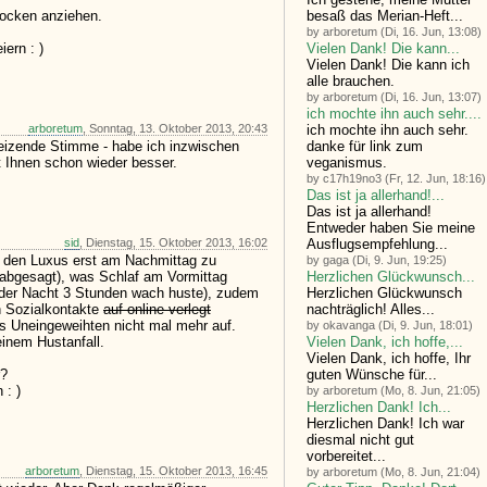
besaß das Merian-Heft...
socken anziehen.
by arboretum (Di, 16. Jun, 13:08)
Vielen Dank! Die kann...
ern : )
Vielen Dank! Die kann ich
alle brauchen.
by arboretum (Di, 16. Jun, 13:07)
ich mochte ihn auch sehr....
ich mochte ihn auch sehr.
arboretum
, Sonntag, 13. Oktober 2013, 20:43
danke für link zum
eizende Stimme - habe ich inzwischen
veganismus.
ht Ihnen schon wieder besser.
by c17h19no3 (Fr, 12. Jun, 18:16)
Das ist ja allerhand!...
Das ist ja allerhand!
Entweder haben Sie meine
Ausflugsempfehlung...
sid
, Dienstag, 15. Oktober 2013, 16:02
it den Luxus erst am Nachmittag zu
by gaga (Di, 9. Jun, 19:25)
Herzlichen Glückwunsch...
t abgesagt), was Schlaf am Vormittag
Herzlichen Glückwunsch
 der Nacht 3 Stunden wach huste), zudem
nachträglich! Alles...
en Sozialkontakte
auf online verlegt
 es Uneingeweihten nicht mal mehr auf.
by okavanga (Di, 9. Jun, 18:01)
Vielen Dank, ich hoffe,...
einem Hustanfall.
Vielen Dank, ich hoffe, Ihr
guten Wünsche für...
r?
 : )
by arboretum (Mo, 8. Jun, 21:05)
Herzlichen Dank! Ich...
Herzlichen Dank! Ich war
diesmal nicht gut
vorbereitet...
arboretum
, Dienstag, 15. Oktober 2013, 16:45
by arboretum (Mo, 8. Jun, 21:04)