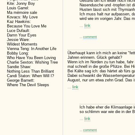
Gesund bin ich leider noch nich
Kite: Jonny Boy
Nasendusche und -tropfen ist d
Louis Garrel:
Husten lässt sich mit Thymian
Ma mémoire sale
Ich muss halt nur aufpassen, da
Kovacs: My Love
wird wie im vorigen Jahr. Das m
Kaz Hawkins:
...
link
Because You Love Me
Luce Dufault:
Damn Your Eyes
...
comment
Jessie Ware:
Wildest Moments
Vienna Teng: In Another Life
Überhaupt kann ich mich an keine "fett
Bobby Long:
Jahren erinnern. Glück gehabt?
Who Have You Been Loving
Wenn ich im Norden zu tun habe, fahr 
Charlie Sexton: Wishing Tree
mal schnell in die große Pfütze. Bei Hi
Sandie Shaw:
Bei Kälte sag ich: das härtet ab fürs g
Nothing Less Than Brilliant
Dabei schwankt die Wassertemperatur 
Candi Staton: When Will I?
August, nur um etwa zehn Grad. Das is
George Barnett:
Where The Devil Sleeps
...
link
Ich habe eher die Klimaanlage 
so schlimm war wie die in der 
...
link
...
comment