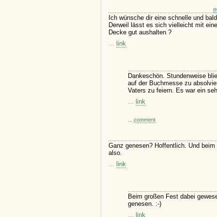
t
Ich wünsche dir eine schnelle und bal
Derweil lässt es sich vielleicht mit e
Decke gut aushalten ?
...
link
Dankeschön. Stundenweise blieb
auf der Buchmesse zu absolvie
Vaters zu feiern. Es war ein se
...
link
...
comment
Ganz genesen? Hoffentlich. Und beim
also.
...
link
Beim großen Fest dabei gewese
genesen. :-)
...
link