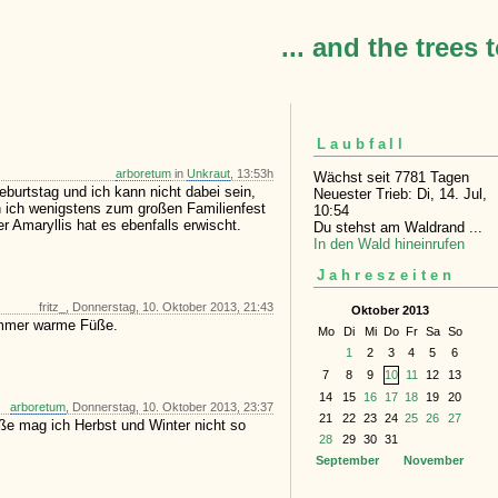
... and the trees 
Laubfall
arboretum
in
Unkraut
, 13:53h
Wächst seit 7781 Tagen
eburtstag und ich kann nicht dabei sein,
Neuester Trieb: Di, 14. Jul,
 bin ich wenigstens zum großen Familienfest
10:54
 Amaryllis hat es ebenfalls erwischt.
Du stehst am Waldrand ...
In den Wald hineinrufen
Jahreszeiten
fritz_, Donnerstag, 10. Oktober 2013, 21:43
Oktober 2013
 Immer warme Füße.
Mo
Di
Mi
Do
Fr
Sa
So
1
2
3
4
5
6
7
8
9
10
11
12
13
14
15
16
17
18
19
20
arboretum
, Donnerstag, 10. Oktober 2013, 23:37
21
22
23
24
25
26
27
ße mag ich Herbst und Winter nicht so
28
29
30
31
September
November