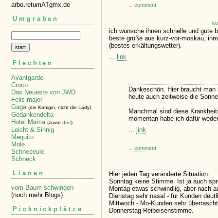
arbo
.
retumATgmx.de
...
comment
Umgraben
ko
ich wünsche ihnen schnelle und gute 
beste grüße aus kurz-vor-moskau, inm
(bestes erkältungswetter).
...
link
Flechten
Avantgarde
Croco
Dankeschön. Hier braucht man 
Das Neueste von JWD
heute auch zeitweise die Sonne
Felis major
Gaga
(die Königin, nicht die Lady)
Manchmal sind diese Krankhei
Gedankendelta
momentan habe ich dafür weder
Hotel Mama
(zuvor
dort
)
...
link
Leicht & Sinnig
Mequito
Mole
...
comment
Schneeeule
Schneck
Lianen
Hier jeden Tag veränderte Situation:
Sonntag keine Stimme. Ist ja auch spr
vom Baum schwingen
Montag etwas schwindlig, aber nach au
(noch mehr Blogs)
Dienstag sehr nasal - für Kunden deutl
Mittwoch - Mo-Kunden sehr überrascht
Picknickplätze
Donnerstag Reibeisenstimme.