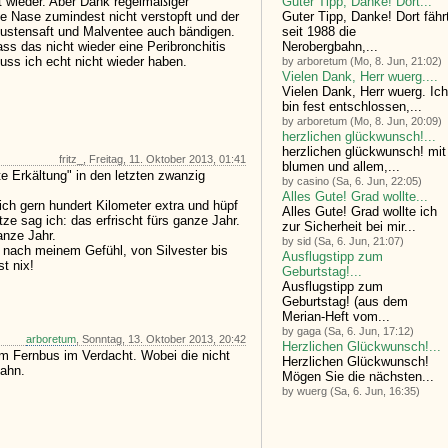
Guter Tipp, Danke! Dort...
t wieder. Aber Dank regelmäßiger
Guter Tipp, Danke! Dort fähr
ie Nase zumindest nicht verstopft und der
seit 1988 die
hustensaft und Malventee auch bändigen.
Nerobergbahn,...
ss das nicht wieder eine Peribronchitis
uss ich echt nicht wieder haben.
by arboretum (Mo, 8. Jun, 21:02)
Vielen Dank, Herr wuerg....
Vielen Dank, Herr wuerg. Ich
bin fest entschlossen,...
by arboretum (Mo, 8. Jun, 20:09)
herzlichen glückwunsch!...
herzlichen glückwunsch! mit
fritz_, Freitag, 11. Oktober 2013, 01:41
blumen und allem,...
e Erkältung" in den letzten zwanzig
by casino (Sa, 6. Jun, 22:05)
Alles Gute! Grad wollte...
ich gern hundert Kilometer extra und hüpf
Alles Gute! Grad wollte ich
tze sag ich: das erfrischt fürs ganze Jahr.
zur Sicherheit bei mir...
anze Jahr.
by sid (Sa, 6. Jun, 21:07)
nach meinem Gefühl, von Silvester bis
Ausflugstipp zum
t nix!
Geburtstag!...
Ausflugstipp zum
Geburtstag! (aus dem
Merian-Heft vom...
by gaga (Sa, 6. Jun, 17:12)
arboretum
, Sonntag, 13. Oktober 2013, 20:42
Herzlichen Glückwunsch!...
im Fernbus im Verdacht. Wobei die nicht
Herzlichen Glückwunsch!
Bahn.
Mögen Sie die nächsten...
by wuerg (Sa, 6. Jun, 16:35)