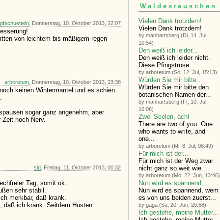
Waldesrauschen
Vielen Dank trotzdem!
pfschuetteln
, Donnerstag, 10. Oktober 2013, 22:07
Vielen Dank trotzdem!
besserung!
by manhartsberg (Di, 14. Jul,
itten von leichtem bis mäßigem regen
10:54)
Den weiß ich leider...
Den weiß ich leider nicht.
Diese Pfingstrose...
by arboretum (So, 12. Jul, 15:13)
Würden Sie mir bitte...
arboretum
, Donnerstag, 10. Oktober 2013, 23:38
Würden Sie mir bitte den
noch keinen Wintermantel und es schien
botanischen Namen der...
.
by manhartsberg (Fr, 10. Jul,
10:06)
tspausen sogar ganz angenehm, aber
Zwei Seelen, ach!
 Zeit noch Nerv.
There are two of you. One
who wants to write, and
one...
by arboretum (Mi, 8. Jul, 08:49)
Für mich ist der...
Für mich ist der Weg zwar
nicht ganz so weit wie...
sid
, Freitag, 11. Oktober 2013, 00:32
by arboretum (Mo, 22. Jun, 13:46)
Nun wird es spannend,...
echfreier Tag, somit ok.
Nun wird es spannend, wem
ßen sehr stabil.
es von uns beiden zuerst...
ich merkbar, daß krank.
, daß ich krank. Seitdem Husten.
by gaga (Sa, 20. Jun, 20:58)
Ich gestehe, meine Mutter...
Ich gestehe, meine Mutter