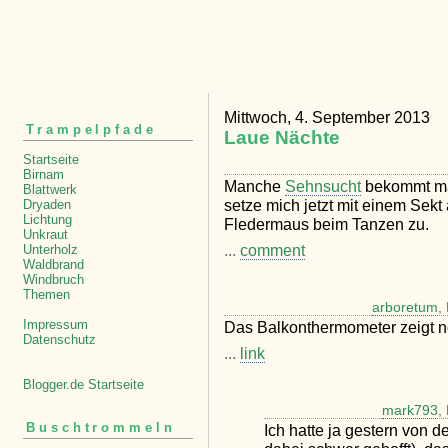
Mittwoch, 4. September 2013
Trampelpfade
Laue Nächte
Startseite
Birnam
Manche
Sehnsucht
bekommt man 
Blattwerk
setze mich jetzt mit einem Sek
Dryaden
Lichtung
Fledermaus beim Tanzen zu.
Unkraut
...
comment
Unterholz
Waldbrand
Windbruch
Themen
arboretum
,
Impressum
Das Balkonthermometer zeigt n
Datenschutz
...
link
Blogger.de Startseite
mark793
,
Buschtrommeln
Ich hatte ja gestern von 