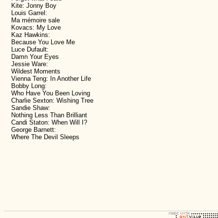
Kite: Jonny Boy
Louis Garrel:
Ma mémoire sale
Kovacs: My Love
Kaz Hawkins:
Because You Love Me
Luce Dufault:
Damn Your Eyes
Jessie Ware:
Wildest Moments
Vienna Teng: In Another Life
Bobby Long:
Who Have You Been Loving
Charlie Sexton: Wishing Tree
Sandie Shaw:
Nothing Less Than Brilliant
Candi Staton: When Will I?
George Barnett:
Where The Devil Sleeps