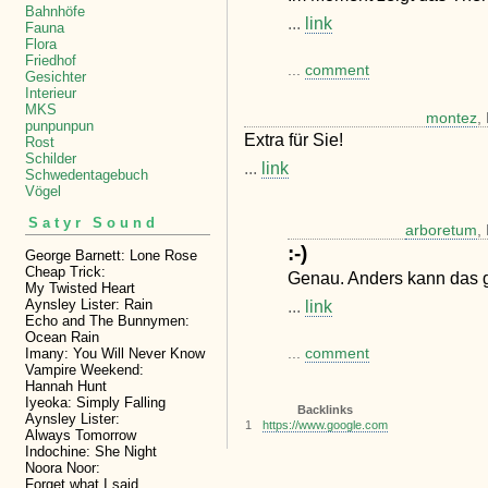
Bahnhöfe
...
link
Fauna
Flora
Friedhof
...
comment
Gesichter
Interieur
MKS
montez
,
punpunpun
Extra für Sie!
Rost
Schilder
...
link
Schwedentagebuch
Vögel
Satyr Sound
arboretum
,
:-)
George Barnett: Lone Rose
Cheap Trick:
Genau. Anders kann das ga
My Twisted Heart
Aynsley Lister: Rain
...
link
Echo and The Bunnymen:
Ocean Rain
Imany: You Will Never Know
...
comment
Vampire Weekend:
Hannah Hunt
Iyeoka: Simply Falling
Backlinks
Aynsley Lister:
1
https://www.google.com
Always Tomorrow
Indochine: She Night
Noora Noor:
Forget what I said