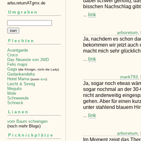
dabei schwer gehofft), d
arbo
.
retumATgmx.de
bisschen Nachschlag gibt
Umgraben
...
link
arboretum
,
Ja, nachdem es schon da
Flechten
bekommen wir jetzt auch
macht mich sehr glücklich.
Avantgarde
Croco
...
link
Das Neueste von JWD
Felis major
Gaga
(die Königin, nicht die Lady)
Gedankendelta
mark793
,
Hotel Mama
(zuvor
dort
)
Ja, sogar noch etwas wärm
Leicht & Sinnig
sogar nochmal an der 30-
Mequito
Mole
nicht anderweitig eingespa
Schneeeule
gehen. Aber für einen kurz
Schneck
unter stahlend blauem Him
Lianen
...
link
vom Baum schwingen
(noch mehr Blogs)
arboretum
,
Picknickplätze
Im Moment zeigt das Ther