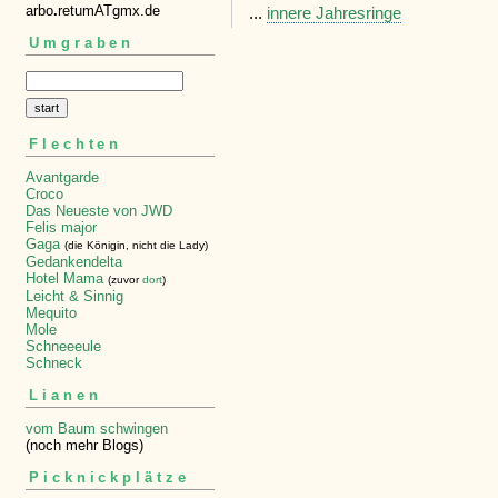
arbo
.
retumATgmx.de
...
innere Jahresringe
Umgraben
Flechten
Avantgarde
Croco
Das Neueste von JWD
Felis major
Gaga
(die Königin, nicht die Lady)
Gedankendelta
Hotel Mama
(zuvor
dort
)
Leicht & Sinnig
Mequito
Mole
Schneeeule
Schneck
Lianen
vom Baum schwingen
(noch mehr Blogs)
Picknickplätze