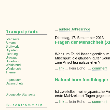
...
äußere Jahresringe
Trampelpfade
Dienstag, 17. September 2013
Startseite
Fragen der Menschheit (XL
Birnam
Blattwerk
Dryaden
Wer zum Teufel lässt eigentlich i
Lichtung
Unkraut
Mischpult, die glauben, guter Soun
Unterholz
zum Anschlag aufzuziehen?
Waldbrand
...
link
... kein Echo ...
comment
Windbruch
Themen
Natural born foodblogger
Impressum
Datenschutz
Ist zweifellos meine japanische Fre
Blogger.de Startseite
erste Mahlzeit seit Tagen gegessen,
...
link
... kein Echo ...
comment
Buschtrommeln