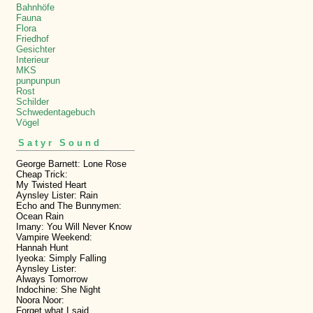
Bahnhöfe
Fauna
Flora
Friedhof
Gesichter
Interieur
MKS
punpunpun
Rost
Schilder
Schwedentagebuch
Vögel
Satyr Sound
George Barnett: Lone Rose
Cheap Trick:
My Twisted Heart
Aynsley Lister: Rain
Echo and The Bunnymen:
Ocean Rain
Imany: You Will Never Know
Vampire Weekend:
Hannah Hunt
Iyeoka: Simply Falling
Aynsley Lister:
Always Tomorrow
Indochine: She Night
Noora Noor:
Forget what I said