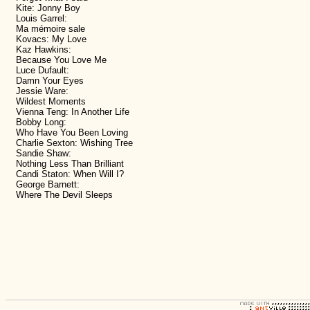
Kite: Jonny Boy
Louis Garrel:
Ma mémoire sale
Kovacs: My Love
Kaz Hawkins:
Because You Love Me
Luce Dufault:
Damn Your Eyes
Jessie Ware:
Wildest Moments
Vienna Teng: In Another Life
Bobby Long:
Who Have You Been Loving
Charlie Sexton: Wishing Tree
Sandie Shaw:
Nothing Less Than Brilliant
Candi Staton: When Will I?
George Barnett:
Where The Devil Sleeps