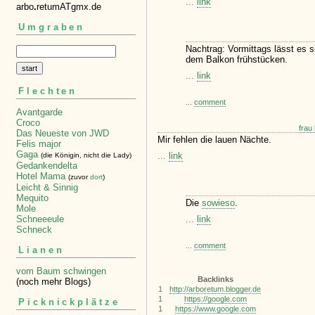
...
link
arbo
.
retumATgmx.de
Umgraben
Nachtrag: Vormittags lässt es 
dem Balkon frühstücken.
...
link
Flechten
...
comment
Avantgarde
Croco
frau
Das Neueste von JWD
Mir fehlen die lauen Nächte.
Felis major
Gaga
...
link
(die Königin, nicht die Lady)
Gedankendelta
Hotel Mama
(zuvor
dort
)
Leicht & Sinnig
Mequito
Die
sowieso
.
Mole
...
link
Schneeeule
Schneck
...
comment
Lianen
vom Baum schwingen
Backlinks
(noch mehr Blogs)
1
http://arboretum.blogger.de
1
https://google.com
Picknickplätze
1
https://www.google.com