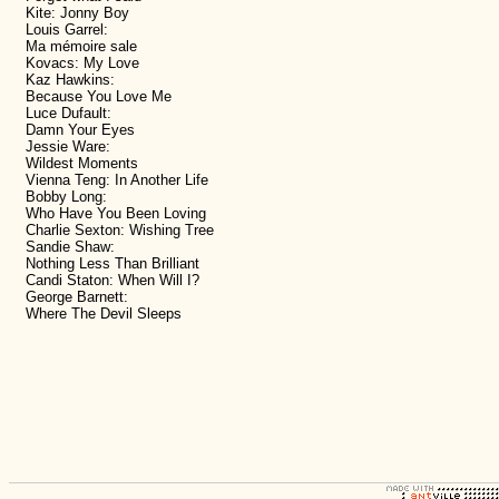
Kite: Jonny Boy
Louis Garrel:
Ma mémoire sale
Kovacs: My Love
Kaz Hawkins:
Because You Love Me
Luce Dufault:
Damn Your Eyes
Jessie Ware:
Wildest Moments
Vienna Teng: In Another Life
Bobby Long:
Who Have You Been Loving
Charlie Sexton: Wishing Tree
Sandie Shaw:
Nothing Less Than Brilliant
Candi Staton: When Will I?
George Barnett:
Where The Devil Sleeps