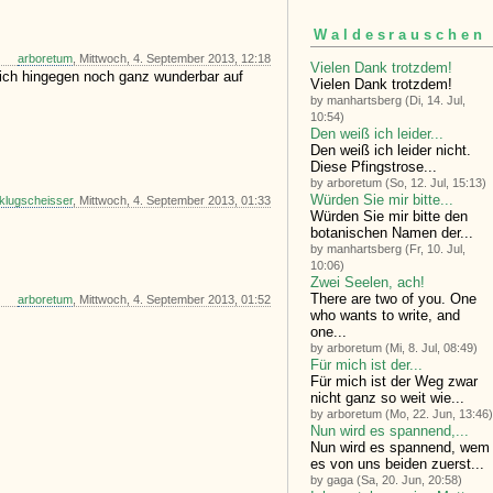
Waldesrauschen
arboretum
, Mittwoch, 4. September 2013, 12:18
Vielen Dank trotzdem!
sich hingegen noch ganz wunderbar auf
Vielen Dank trotzdem!
by manhartsberg (Di, 14. Jul,
10:54)
Den weiß ich leider...
Den weiß ich leider nicht.
Diese Pfingstrose...
by arboretum (So, 12. Jul, 15:13)
Würden Sie mir bitte...
 klugscheisser
, Mittwoch, 4. September 2013, 01:33
Würden Sie mir bitte den
botanischen Namen der...
by manhartsberg (Fr, 10. Jul,
10:06)
Zwei Seelen, ach!
There are two of you. One
arboretum
, Mittwoch, 4. September 2013, 01:52
who wants to write, and
one...
by arboretum (Mi, 8. Jul, 08:49)
Für mich ist der...
Für mich ist der Weg zwar
nicht ganz so weit wie...
by arboretum (Mo, 22. Jun, 13:46)
Nun wird es spannend,...
Nun wird es spannend, wem
es von uns beiden zuerst...
by gaga (Sa, 20. Jun, 20:58)