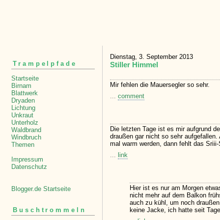
Dienstag, 3. September 2013
Trampelpfade
Stiller Himmel
Startseite
Mir fehlen die Mauersegler so sehr.
Birnam
Blattwerk
...
comment
Dryaden
Lichtung
Unkraut
Unterholz
Die letzten Tage ist es mir aufgrund 
Waldbrand
draußen gar nicht so sehr aufgefallen.
Windbruch
mal warm werden, dann fehlt das Sriii-
Themen
...
link
Impressum
Datenschutz
Hier ist es nur am Morgen etwas
Blogger.de Startseite
nicht mehr auf dem Balkon frü
auch zu kühl, um noch draußen 
keine Jacke, ich hatte seit Tag
Buschtrommeln