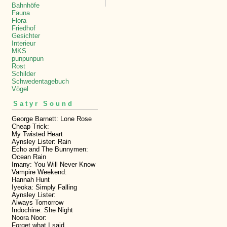
Bahnhöfe
Fauna
Flora
Friedhof
Gesichter
Interieur
MKS
punpunpun
Rost
Schilder
Schwedentagebuch
Vögel
Satyr Sound
George Barnett: Lone Rose
Cheap Trick:
My Twisted Heart
Aynsley Lister: Rain
Echo and The Bunnymen:
Ocean Rain
Imany: You Will Never Know
Vampire Weekend:
Hannah Hunt
Iyeoka: Simply Falling
Aynsley Lister:
Always Tomorrow
Indochine: She Night
Noora Noor:
Forget what I said