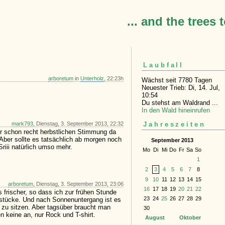
... and the trees 
Laubfall
arboretum
in
Unterholz
, 22:23h
Wächst seit 7780 Tagen
Neuester Trieb: Di, 14. Jul,
10:54
Du stehst am Waldrand ...
In den Wald hineinrufen
mark793
, Dienstag, 3. September 2013, 22:32
Jahreszeiten
der schon recht herbstlichen Stimmung da
 Aber sollte es tatsächlich ab morgen noch
September 2013
Sriii natürlich umso mehr.
Mo
Di
Mi
Do
Fr
Sa
So
1
2
3
4
5
6
7
8
9
10
11
12
13
14
15
arboretum
, Dienstag, 3. September 2013, 23:06
16
17
18
19
20
21
22
 frischer, so dass ich zur frühen Stunde
23
24
25
26
27
28
29
hstücke. Und nach Sonnenuntergang ist es
zu sitzen. Aber tagsüber braucht man
30
en keine an, nur Rock und T-shirt.
August
Oktober