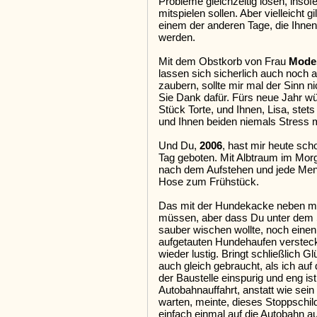
Probleme gleichzeitig lösen, insof
mitspielen sollen. Aber vielleicht 
einem der anderen Tage, die Ihnen 
werden.
Mit dem Obstkorb von Frau
Mode
lassen sich sicherlich auch noch a
zaubern, sollte mir mal der Sinn 
Sie Dank dafür. Fürs neue Jahr w
Stück Torte, und Ihnen, Lisa, stet
und Ihnen beiden niemals Stress m
Und Du,
2006
, hast mir heute sc
Tag geboten. Mit Albtraum im Mor
nach dem Aufstehen und jede Meng
Hose zum Frühstück.
Das mit der Hundekacke neben mei
müssen, aber dass Du unter dem 
sauber wischen wollte, noch einen
aufgetauten Hundehaufen versteckt 
wieder lustig. Bringt schließlich G
auch gleich gebraucht, als ich auf
der Baustelle einspurig und eng ist
Autobahnauffahrt, anstatt wie se
warten, meinte, dieses Stoppschil
einfach einmal auf die Autobahn au