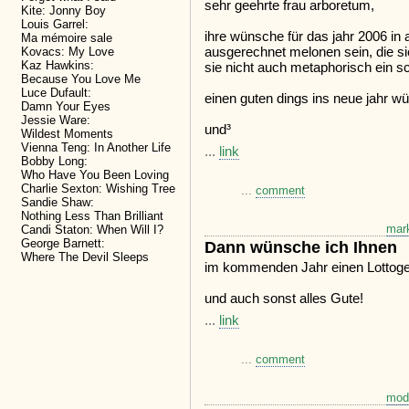
sehr geehrte frau arboretum,
Kite: Jonny Boy
Louis Garrel:
ihre wünsche für das jahr 2006 in
Ma mémoire sale
ausgerechnet melonen sein, die s
Kovacs: My Love
Kaz Hawkins:
sie nicht auch metaphorisch ein s
Because You Love Me
Luce Dufault:
einen guten dings ins neue jahr 
Damn Your Eyes
Jessie Ware:
und³
Wildest Moments
Vienna Teng: In Another Life
...
link
Bobby Long:
Who Have You Been Loving
Charlie Sexton: Wishing Tree
...
comment
Sandie Shaw:
Nothing Less Than Brilliant
mar
Candi Staton: When Will I?
George Barnett:
Dann wünsche ich Ihnen
Where The Devil Sleeps
im kommenden Jahr einen Lottoge
und auch sonst alles Gute!
...
link
...
comment
mod