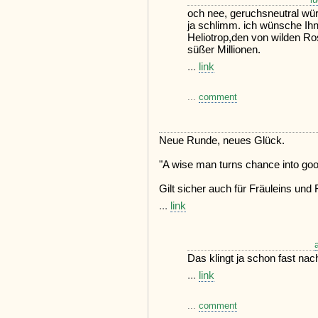
och nee, geruchsneutral wür
ja schlimm. ich wünsche Ihne
Heliotrop,den von wilden Ro
süßer Millionen.
...
link
...
comment
Neue Runde, neues Glück.
"A wise man turns chance into goo
Gilt sicher auch für Fräuleins und
...
link
Das klingt ja schon fast nac
...
link
...
comment