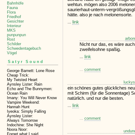
Bahnhöfe
wehtun. mögen also 2006 melonen i
Fauna
saurierhaut-unterm-vergrößungsglas
Flora
hätte. also je nach melonensorte.
Friedhof
Gesichter
...
link
Interieur
MKS
punpunpun
arbor
Rost
Nicht nur das, es wäre auch 
Schilder
Schwedentagebuch
zweifelsohne spaßig.
Vögel
...
link
Satyr Sound
...
comment
George Barnett: Lone Rose
Cheap Trick:
My Twisted Heart
luckys
Aynsley Lister: Rain
ein schönes gutes glückliches neu
Echo and The Bunnymen:
mit Schirm (für die Sonnentage) 
Ocean Rain
Imany: You Will Never Know
natürlich. und nur die besten.
Vampire Weekend:
...
link
Hannah Hunt
Iyeoka: Simply Falling
Aynsley Lister:
...
comment
Always Tomorrow
Indochine: She Night
Noora Noor:
undun
Forget what I said