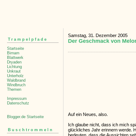
Samstag, 31. Dezember 2005
Trampelpfade
Der Geschmack von Melo
Startseite
Birnam
Blattwerk
Dryaden
Lichtung
Unkraut
Unterholz
Waldbrand
Windbruch
Themen
Impressum
Datenschutz
Auf ein Neues, also.
Blogger.de Startseite
Ich glaube nicht, dass ich mich s
glückliches Jahr erinnern werde. H
Buschtrommeln
bedeuten, dass die Aussichten seh