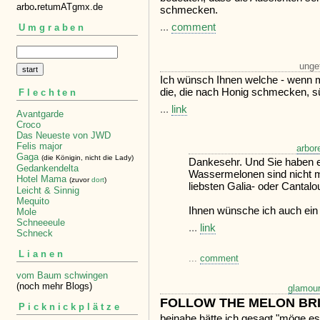
arbo
.
retumATgmx.de
schmecken.
...
comment
Umgraben
unge
Ich wünsch Ihnen welche - wenn m
die, die nach Honig schmecken, sü
Flechten
...
link
Avantgarde
Croco
Das Neueste von JWD
Felis major
arbor
Gaga
(die Königin, nicht die Lady)
Dankesehr. Und Sie haben es
Gedankendelta
Wassermelonen sind nicht m
Hotel Mama
(zuvor
dort
)
liebsten Galia- oder Cantal
Leicht & Sinnig
Mequito
Ihnen wünsche ich auch ein 
Mole
Schneeeule
...
link
Schneck
Lianen
...
comment
vom Baum schwingen
(noch mehr Blogs)
glamour
FOLLOW THE MELON BR
Picknickplätze
beinahe hätte ich gesagt "möge e