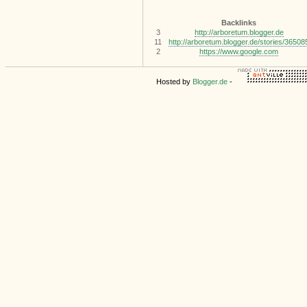
Backlinks
3
http://arboretum.blogger.de
11
http://arboretum.blogger.de/stories/36508
2
https://www.google.com
Hosted by
Blogger.de
-