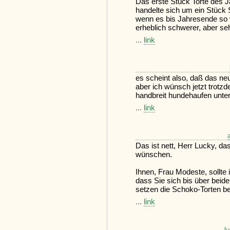
Das erste Stück Torte des Ja
handelte sich um ein Stück
wenn es bis Jahresende so w
erheblich schwerer, aber seh
...
link
es scheint also, daß das neu
aber ich wünsch jetzt trotz
handbreit hundehaufen unterm
...
link
Das ist nett, Herr Lucky, d
wünschen.
Ihnen, Frau Modeste, sollte 
dass Sie sich bis über beid
setzen die Schoko-Torten be
...
link
l