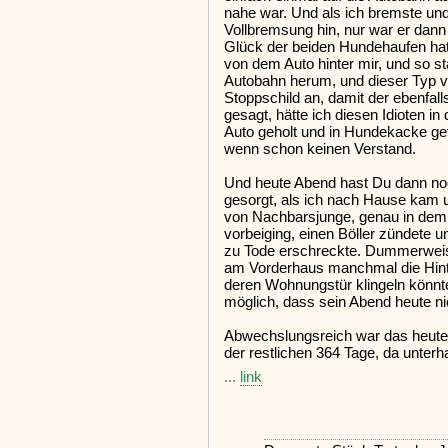
nahe war. Und als ich bremste und
Vollbremsung hin, nur war er dann
Glück der beiden Hundehaufen hat
von dem Auto hinter mir, und so s
Autobahn herum, und dieser Typ 
Stoppschild an, damit der ebenfalls
gesagt, hätte ich diesen Idioten 
Auto geholt und in Hundekacke get
wenn schon keinen Verstand.
Und heute Abend hast Du dann noc
gesorgt, als ich nach Hause kam u
von Nachbarsjunge, genau in dem 
vorbeiging, einen Böller zündete u
zu Tode erschreckte. Dummerweise
am Vorderhaus manchmal die Hinter
deren Wohnungstür klingeln könnt
möglich, dass sein Abend heute ni
Abwechslungsreich war das heute w
der restlichen 364 Tage, da unter
...
link