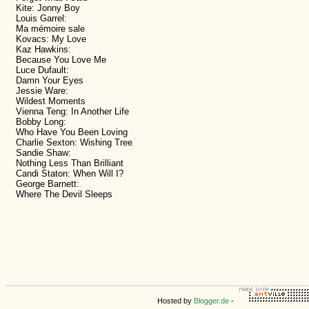
Kite: Jonny Boy
Louis Garrel:
Ma mémoire sale
Kovacs: My Love
Kaz Hawkins:
Because You Love Me
Luce Dufault:
Damn Your Eyes
Jessie Ware:
Wildest Moments
Vienna Teng: In Another Life
Bobby Long:
Who Have You Been Loving
Charlie Sexton: Wishing Tree
Sandie Shaw:
Nothing Less Than Brilliant
Candi Staton: When Will I?
George Barnett:
Where The Devil Sleeps
Hosted by
Blogger.de
-