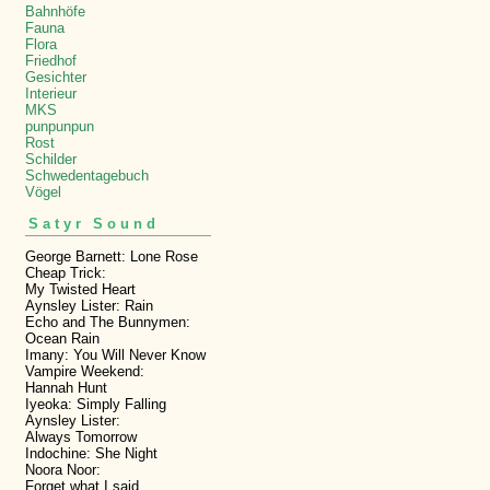
Bahnhöfe
Fauna
Flora
Friedhof
Gesichter
Interieur
MKS
punpunpun
Rost
Schilder
Schwedentagebuch
Vögel
Satyr Sound
George Barnett: Lone Rose
Cheap Trick:
My Twisted Heart
Aynsley Lister: Rain
Echo and The Bunnymen:
Ocean Rain
Imany: You Will Never Know
Vampire Weekend:
Hannah Hunt
Iyeoka: Simply Falling
Aynsley Lister:
Always Tomorrow
Indochine: She Night
Noora Noor:
Forget what I said