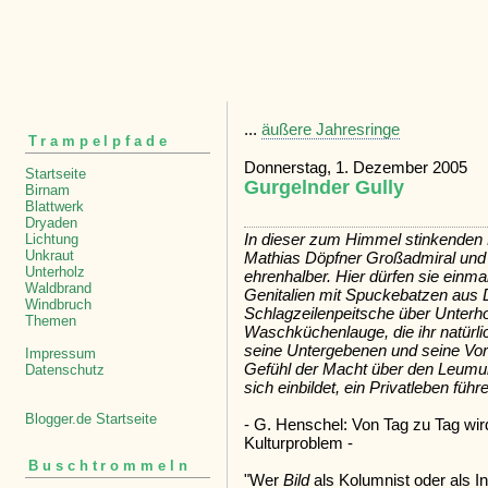
...
äußere Jahresringe
Trampelpfade
Donnerstag, 1. Dezember 2005
Startseite
Gurgelnder Gully
Birnam
Blattwerk
Dryaden
In dieser zum Himmel stinkenden 
Lichtung
Unkraut
Mathias Döpfner Großadmiral und 
Unterholz
ehrenhalber. Hier dürfen sie einm
Waldbrand
Genitalien mit Spuckebatzen aus
Windbruch
Schlagzeilenpeitsche über Unter
Themen
Waschküchenlauge, die ihr natürli
seine Untergebenen und seine Vo
Impressum
Gefühl der Macht über den Leumu
Datenschutz
sich einbildet, ein Privatleben führ
Blogger.de Startseite
- G. Henschel: Von Tag zu Tag wird
Kulturproblem -
Buschtrommeln
"Wer
Bild
als Kolumnist oder als Int