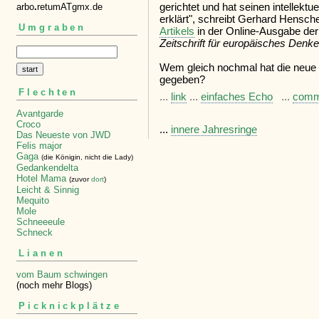
gerichtet und hat seinen intellekt
arbo
.
retumATgmx.de
erklärt", schreibt Gerhard Hensc
Umgraben
Artikels
in der Online-Ausgabe der 
Zeitschrift für europäisches Denk
Wem gleich nochmal hat die neue B
gegeben?
Flechten
...
link
...
einfaches Echo
...
comm
Avantgarde
Croco
...
innere Jahresringe
Das Neueste von JWD
Felis major
Gaga
(die Königin, nicht die Lady)
Gedankendelta
Hotel Mama
(zuvor
dort
)
Leicht & Sinnig
Mequito
Mole
Schneeeule
Schneck
Lianen
vom Baum schwingen
(noch mehr Blogs)
Picknickplätze