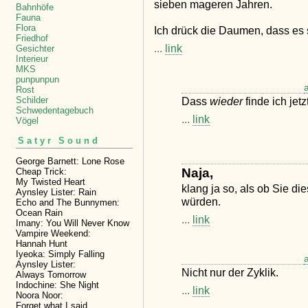
sieben mageren Jahren.
Bahnhöfe
Fauna
Flora
Ich drück die Daumen, dass es s
Friedhof
...
link
Gesichter
Interieur
MKS
punpunpun
Rost
Dass
wieder
finde ich jetz
Schilder
Schwedentagebuch
...
link
Vögel
Satyr Sound
George Barnett: Lone Rose
Naja,
Cheap Trick:
My Twisted Heart
klang ja so, als ob Sie di
Aynsley Lister: Rain
würden.
Echo and The Bunnymen:
Ocean Rain
...
link
Imany: You Will Never Know
Vampire Weekend:
Hannah Hunt
Iyeoka: Simply Falling
Aynsley Lister:
Nicht nur der Zyklik.
Always Tomorrow
Indochine: She Night
...
link
Noora Noor:
Forget what I said