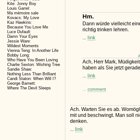
Kite: Jonny Boy
Louis Garrel:
Ma mémoire sale
Hm.
Kovacs: My Love
Kaz Hawkins:
Dann würde vielleicht ein
Because You Love Me
richtig trinken lehren.
Luce Dufault:
Damn Your Eyes
...
link
Jessie Ware:
Wildest Moments
Vienna Teng: In Another Life
Bobby Long:
Who Have You Been Loving
Ach, Herr Mark, Müdigkei
Charlie Sexton: Wishing Tree
haben als Sie jetzt gerad
Sandie Shaw:
Nothing Less Than Brilliant
...
link
Candi Staton: When Will I?
George Barnett:
Where The Devil Sleeps
...
comment
Ach. Warten Sie es ab. Womögli
mit und beschwingt. Man soll n
denken.
...
link