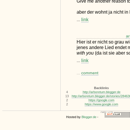
Give me another reason to
aber der wohnt ja nicht in
...
link
a
Hier ist er nicht so grau 
jenes andere Lied endet m
with you
(da ist sie aber
...
link
...
comment
Backlinks
4
http://arboretum.blogger.de
13
http://arboretum.blogger.de/stories/28463
2
https://google.com
2
https://www.google.com
Hosted by
Blogger.de
-