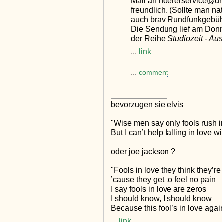
Mail an hoererservice@dr
freundlich. (Sollte man n
auch brav Rundfunkgebühr
Die Sendung lief am Donne
der Reihe
Studiozeit - Au
...
link
...
comment
bevorzugen sie elvis
"Wise men say only fools rush i
But I can’t help falling in love w
oder joe jackson ?
"Fools in love they think they’r
’cause they get to feel no pain
I say fools in love are zeros
I should know, I should know
Because this fool’s in love agai
...
link