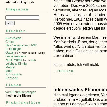
Nach dem Gesetz der Serie wer
arbo
.
retumATgmx.de
verlieben. Das war 2001 schon
Umgraben
verrutscht, aber das lag an Mos
Herbst wie sonst so oft, sondern
Herbst hier. 1981 hat es dann 
2005 wird es also wieder passi
gerade erst vom letzten Mal hal
Flechten
Wie immer wird es ein Mann sei
Avantgarde
Kopf verdreht. Einer, der gut r
Croco
Das Neueste von JWD
"alles wird gut". Ich aber werd
Felis major
haben, mein Gesicht an seinem
Gaga
(die Königin, nicht die Lady)
auszuatmen.
Gedankendelta
Hotel Mama
(zuvor
dort
)
Leicht & Sinnig
Ich bin müde. Ich will nicht.
Mequito
...
comment
Mole
Schneeeule
Schneck
Lianen
Interessantes Phänome
vom Baum schwingen
Hab mal irgendwo gelesen, Verl
(noch mehr Blogs)
andauern im Regelfall. Das wür
Picknickplätze
ja eher mit dem verflixten siebt