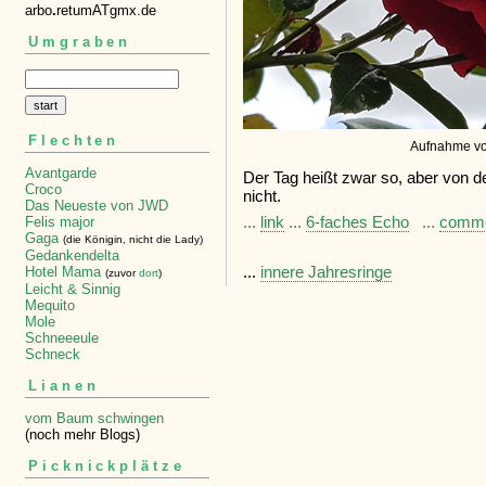
arbo
.
retumATgmx.de
Umgraben
Flechten
Aufnahme vom
Avantgarde
Der Tag heißt zwar so, aber von d
Croco
nicht.
Das Neueste von JWD
...
link
...
6-faches Echo
...
comm
Felis major
Gaga
(die Königin, nicht die Lady)
Gedankendelta
...
innere Jahresringe
Hotel Mama
(zuvor
dort
)
Leicht & Sinnig
Mequito
Mole
Schneeeule
Schneck
Lianen
vom Baum schwingen
(noch mehr Blogs)
Picknickplätze