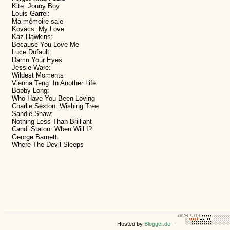
Kite: Jonny Boy
Louis Garrel:
Ma mémoire sale
Kovacs: My Love
Kaz Hawkins:
Because You Love Me
Luce Dufault:
Damn Your Eyes
Jessie Ware:
Wildest Moments
Vienna Teng: In Another Life
Bobby Long:
Who Have You Been Loving
Charlie Sexton: Wishing Tree
Sandie Shaw:
Nothing Less Than Brilliant
Candi Staton: When Will I?
George Barnett:
Where The Devil Sleeps
Hosted by
Blogger.de
-