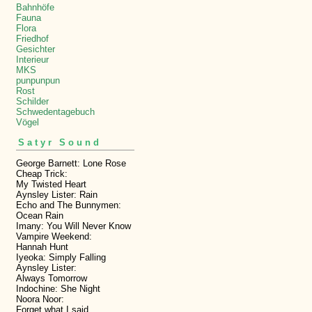
Bahnhöfe
Fauna
Flora
Friedhof
Gesichter
Interieur
MKS
punpunpun
Rost
Schilder
Schwedentagebuch
Vögel
Satyr Sound
George Barnett: Lone Rose
Cheap Trick:
My Twisted Heart
Aynsley Lister: Rain
Echo and The Bunnymen:
Ocean Rain
Imany: You Will Never Know
Vampire Weekend:
Hannah Hunt
Iyeoka: Simply Falling
Aynsley Lister:
Always Tomorrow
Indochine: She Night
Noora Noor:
Forget what I said