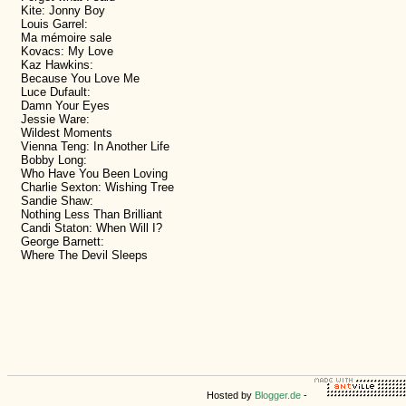
Kite: Jonny Boy
Louis Garrel:
Ma mémoire sale
Kovacs: My Love
Kaz Hawkins:
Because You Love Me
Luce Dufault:
Damn Your Eyes
Jessie Ware:
Wildest Moments
Vienna Teng: In Another Life
Bobby Long:
Who Have You Been Loving
Charlie Sexton: Wishing Tree
Sandie Shaw:
Nothing Less Than Brilliant
Candi Staton: When Will I?
George Barnett:
Where The Devil Sleeps
Hosted by
Blogger.de
-