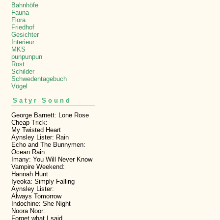
Bahnhöfe
Fauna
Flora
Friedhof
Gesichter
Interieur
MKS
punpunpun
Rost
Schilder
Schwedentagebuch
Vögel
Satyr Sound
George Barnett: Lone Rose
Cheap Trick:
My Twisted Heart
Aynsley Lister: Rain
Echo and The Bunnymen:
Ocean Rain
Imany: You Will Never Know
Vampire Weekend:
Hannah Hunt
Iyeoka: Simply Falling
Aynsley Lister:
Always Tomorrow
Indochine: She Night
Noora Noor:
Forget what I said