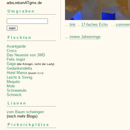
arbo
.
retumATgmx.de
Umgraben
...
link
...
17-faches Echo
...
commen
...
innere Jahresringe
Flechten
Avantgarde
Croco
Das Neueste von JWD
Felis major
Gaga
(die Königin, nicht die Lady)
Gedankendelta
Hotel Mama
(zuvor
dort
)
Leicht & Sinnig
Mequito
Mole
Schneeeule
Schneck
Lianen
vom Baum schwingen
(noch mehr Blogs)
Picknickplätze