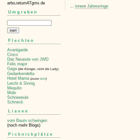
arbo
.
retumATgmx.de
...
innere Jahresringe
Umgraben
Flechten
Avantgarde
Croco
Das Neueste von JWD
Felis major
Gaga
(die Königin, nicht die Lady)
Gedankendelta
Hotel Mama
(zuvor
dort
)
Leicht & Sinnig
Mequito
Mole
Schneeeule
Schneck
Lianen
vom Baum schwingen
(noch mehr Blogs)
Picknickplätze