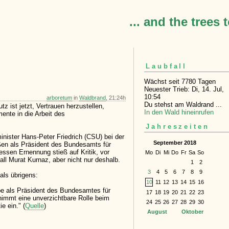
... and the trees 
Laubfall
Wächst seit 7780 Tagen
Neuester Trieb: Di, 14. Jul,
10:54
arboretum
in
Waldbrand
, 21:24h
Du stehst am Waldrand ...
 ist jetzt, Vertrauen herzustellen,
In den Wald hineinrufen
mente in die Arbeit des
Jahreszeiten
nister Hans-Peter Friedrich (CSU) bei der
September 2018
n als Präsident des Bundesamts für
ssen Ernennung stieß auf Kritik, vor
Mo
Di
Mi
Do
Fr
Sa
So
l Murat Kurnaz, aber nicht nur deshalb.
1
2
3
4
5
6
7
8
9
ls übrigens:
10
11
12
13
14
15
16
be als Präsident des Bundesamtes für
17
18
19
20
21
22
23
immt eine unverzichtbare Rolle beim
24
25
26
27
28
29
30
e ein." (
Quelle
)
August
Oktober