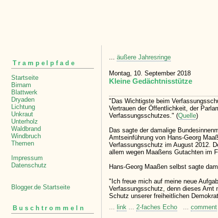
...
äußere Jahresringe
Trampelpfade
Montag, 10. September 2018
Startseite
Kleine Gedächtnisstütze
Birnam
Blattwerk
Dryaden
"Das Wichtigste beim Verfassungsschutz
Lichtung
Vertrauen der Öffentlichkeit, der Parla
Unkraut
Verfassungsschutzes." (
Quelle
)
Unterholz
Waldbrand
Das sagte der damalige Bundesinnenmi
Windbruch
Amtseinführung von Hans-Georg Maaße
Themen
Verfassungsschutz im August 2012. De
allem wegen Maaßens Gutachten im Fal
Impressum
Datenschutz
Hans-Georg Maaßen selbst sagte dama
"Ich freue mich auf meine neue Aufga
Blogger.de Startseite
Verfassungsschutz, denn dieses Amt n
Schutz unserer freiheitlichen Demokrati
...
link
...
2-faches Echo
...
comment
Buschtrommeln