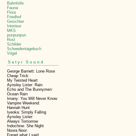
Bahnhöfe
Fauna
Flora
Friedhof
Gesichter
Interieur
MKS
punpunpun
Rost
Schilder
Schwedentagebuch
Vögel
Satyr Sound
George Barnett: Lone Rose
Cheap Trick:
My Twisted Heart
Aynsley Lister: Rain
Echo and The Bunnymen:
Ocean Rain
Imany: You Will Never Know
Vampire Weekend:
Hannah Hunt
Iyeoka: Simply Falling
Aynsley Lister:
Always Tomorrow
Indochine: She Night
Noora Noor:
Forget what I said