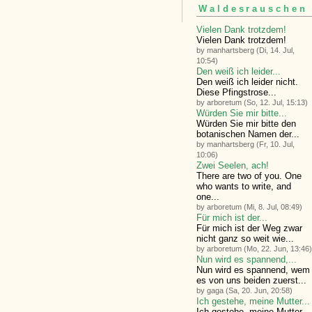
Waldesrauschen
Vielen Dank trotzdem!
Vielen Dank trotzdem!
by manhartsberg (Di, 14. Jul,
10:54)
Den weiß ich leider...
Den weiß ich leider nicht.
Diese Pfingstrose...
by arboretum (So, 12. Jul, 15:13)
Würden Sie mir bitte...
Würden Sie mir bitte den
botanischen Namen der...
by manhartsberg (Fr, 10. Jul,
10:06)
Zwei Seelen, ach!
There are two of you. One
who wants to write, and
one...
by arboretum (Mi, 8. Jul, 08:49)
Für mich ist der...
Für mich ist der Weg zwar
nicht ganz so weit wie...
by arboretum (Mo, 22. Jun, 13:46)
Nun wird es spannend,...
Nun wird es spannend, wem
es von uns beiden zuerst...
by gaga (Sa, 20. Jun, 20:58)
Ich gestehe, meine Mutter...
Ich gestehe, meine Mutter