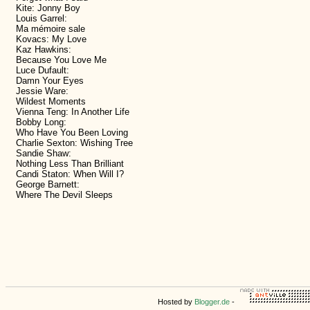
Kite: Jonny Boy
Louis Garrel:
Ma mémoire sale
Kovacs: My Love
Kaz Hawkins:
Because You Love Me
Luce Dufault:
Damn Your Eyes
Jessie Ware:
Wildest Moments
Vienna Teng: In Another Life
Bobby Long:
Who Have You Been Loving
Charlie Sexton: Wishing Tree
Sandie Shaw:
Nothing Less Than Brilliant
Candi Staton: When Will I?
George Barnett:
Where The Devil Sleeps
Hosted by
Blogger.de
-