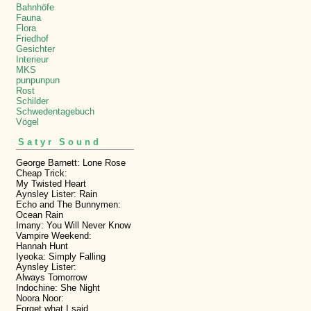
Bahnhöfe
Fauna
Flora
Friedhof
Gesichter
Interieur
MKS
punpunpun
Rost
Schilder
Schwedentagebuch
Vögel
Satyr Sound
George Barnett: Lone Rose
Cheap Trick:
My Twisted Heart
Aynsley Lister: Rain
Echo and The Bunnymen:
Ocean Rain
Imany: You Will Never Know
Vampire Weekend:
Hannah Hunt
Iyeoka: Simply Falling
Aynsley Lister:
Always Tomorrow
Indochine: She Night
Noora Noor:
Forget what I said