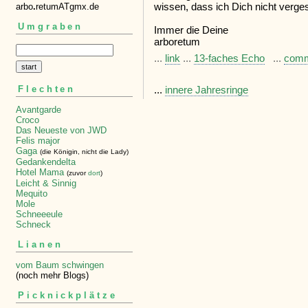
wissen, dass ich Dich nicht verges
arbo
.
retumATgmx.de
Umgraben
Immer die Deine
arboretum
...
link
...
13-faches Echo
...
com
...
innere Jahresringe
Flechten
Avantgarde
Croco
Das Neueste von JWD
Felis major
Gaga
(die Königin, nicht die Lady)
Gedankendelta
Hotel Mama
(zuvor
dort
)
Leicht & Sinnig
Mequito
Mole
Schneeeule
Schneck
Lianen
vom Baum schwingen
(noch mehr Blogs)
Picknickplätze