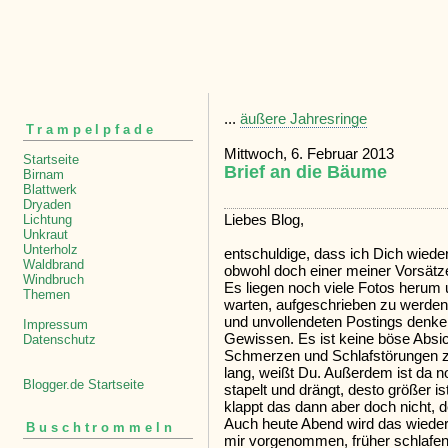
...
äußere Jahresringe
Trampelpfade
Mittwoch, 6. Februar 2013
Startseite
Brief an die Bäume
Birnam
Blattwerk
Dryaden
Liebes Blog,
Lichtung
Unkraut
Unterholz
entschuldige, dass ich Dich wieder
Waldbrand
obwohl doch einer meiner Vorsätze
Windbruch
Es liegen noch viele Fotos herum 
Themen
warten, aufgeschrieben zu werden.
und unvollendeten Postings denke
Impressum
Gewissen. Es ist keine böse Abs
Datenschutz
Schmerzen und Schlafstörungen zi
lang, weißt Du. Außerdem ist da noc
Blogger.de Startseite
stapelt und drängt, desto größer i
klappt das dann aber doch nicht, d
Auch heute Abend wird das wieder 
Buschtrommeln
mir vorgenommen, früher schlafen