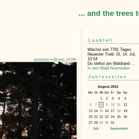
... and the trees 
Laubfall
Wächst seit 7781 Tagen
Neuester Trieb: Di, 14. Jul,
10:54
arboretum
in
Birnam
, 14:29h
Du stehst am Waldrand ...
In den Wald hineinrufen
Jahreszeiten
August 2012
Mo
Di
Mi
Do
Fr
Sa
So
1
2
3
4
5
6
7
8
9
10
11
12
13
14
15
16
17
18
19
20
21
22
23
24
25
26
27
28
29
30
31
Juli
September