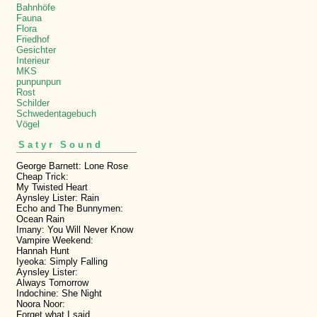
Bahnhöfe
Fauna
Flora
Friedhof
Gesichter
Interieur
MKS
punpunpun
Rost
Schilder
Schwedentagebuch
Vögel
Satyr Sound
George Barnett: Lone Rose
Cheap Trick:
My Twisted Heart
Aynsley Lister: Rain
Echo and The Bunnymen:
Ocean Rain
Imany: You Will Never Know
Vampire Weekend:
Hannah Hunt
Iyeoka: Simply Falling
Aynsley Lister:
Always Tomorrow
Indochine: She Night
Noora Noor:
Forget what I said