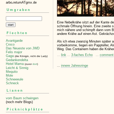
arbo
.
retumATgmx.de
Umgraben
Eine Nebelkrähe sitzt auf der Kante d
schmale Öffnung hinein. Eine zweite si
mich nähere und schimpft dann vom Bau
Flechten
andere Krähe auf einen Ast. Gekrächze 
Avantgarde
Als ich etwa zwanzig Minuten später
Croco
vorbeikomme, liegen ein Pappteller, Alu
Das Neueste von JWD
Weg. Das Containern haben die Krähen
Felis major
...
link
...
3-faches Echo
...
comment
Gaga
(die Königin, nicht die Lady)
Gedankendelta
Hotel Mama
(zuvor
dort
)
...
innere Jahresringe
Leicht & Sinnig
Mequito
Mole
Schneeeule
Schneck
Lianen
vom Baum schwingen
(noch mehr Blogs)
Picknickplätze