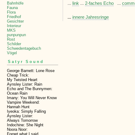
...
link
...
2-faches Echo
...
comm
Bahnhöfe
Fauna
Flora
...
innere Jahresringe
Friedhof
Gesichter
Interieur
MKS
punpunpun
Rost
Schilder
Schwedentagebuch
Vögel
Satyr Sound
George Barnett: Lone Rose
Cheap Trick:
My Twisted Heart
Aynsley Lister: Rain
Echo and The Bunnymen:
Ocean Rain
Imany: You Will Never Know
Vampire Weekend:
Hannah Hunt
Iyeoka: Simply Falling
Aynsley Lister:
Always Tomorrow
Indochine: She Night
Noora Noor:
Forget what I said