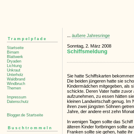
...
äußere Jahresringe
Trampelpfade
Sonntag, 2. März 2008
Startseite
Schiffsmeldung
Birnam
Blattwerk
Dryaden
Lichtung
Unkraut
Unterholz
Sie hatte Schiffskarten bekommen f
Waldbrand
Die beiden jüngeren hatte sie sc
Windbruch
Kindermädchen mitgegeben, als sie
Themen
schickte. Deren Vater hatte zuvor
aufzunehmen, zu essen hätten sie
Impressum
kleinen Landwirtschaft genug. Im 
Datenschutz
ihren zwei jüngsten Söhnen getren
Jahre, der andere erst zehn Monate
Blogger.de Startseite
In wenigen Tagen sollte das Schiff
älteren Kinder fortbringen sollt
Buschtrommeln
Franken sollte sie gehen, hatte ih