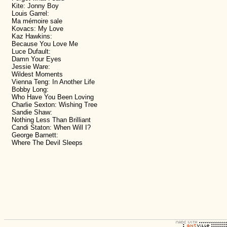
Kite: Jonny Boy
Louis Garrel:
Ma mémoire sale
Kovacs: My Love
Kaz Hawkins:
Because You Love Me
Luce Dufault:
Damn Your Eyes
Jessie Ware:
Wildest Moments
Vienna Teng: In Another Life
Bobby Long:
Who Have You Been Loving
Charlie Sexton: Wishing Tree
Sandie Shaw:
Nothing Less Than Brilliant
Candi Staton: When Will I?
George Barnett:
Where The Devil Sleeps