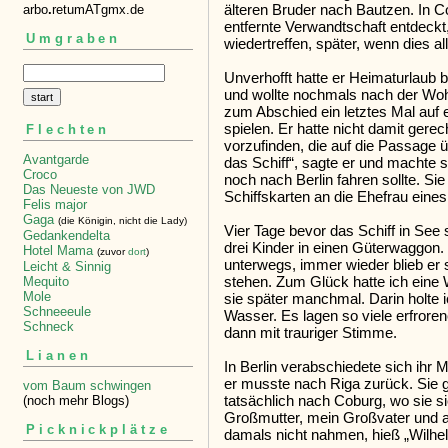
älteren Bruder nach Bautzen. In Co
arbo
.
retumATgmx.de
entfernte Verwandtschaft entdeckt
Umgraben
wiedertreffen, später, wenn dies al
Unverhofft hatte er Heimaturlau
und wollte nochmals nach der Wohn
zum Abschied ein letztes Mal auf 
spielen. Er hatte nicht damit gerec
Flechten
vorzufinden, die auf die Passage 
Avantgarde
das Schiff“, sagte er und machte s
Croco
noch nach Berlin fahren sollte. Si
Das Neueste von JWD
Schiffskarten an die Ehefrau eines
Felis major
Gaga
(die Königin, nicht die Lady)
Vier Tage bevor das Schiff in See 
Gedankendelta
drei Kinder in einen Güterwaggon. 
Hotel Mama
(zuvor
dort
)
unterwegs, immer wieder blieb er 
Leicht & Sinnig
stehen. Zum Glück hatte ich ein
Mequito
Mole
sie später manchmal. Darin holte 
Schneeeule
Wasser. Es lagen so viele erfrore
Schneck
dann mit trauriger Stimme.
Lianen
In Berlin verabschiedete sich ihr 
er musste nach Riga zurück. Sie g
vom Baum schwingen
tatsächlich nach Coburg, wo sie si
(noch mehr Blogs)
Großmutter, mein Großvater und all
Picknickplätze
damals nicht nahmen, hieß „Wilhel