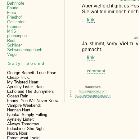
Bahnhöfe
Aber vielleicht gibt es Pos
Fauna
Sie wollten mir doch noch
Flora
Friedhof
...
link
Gesichter
Interieur
MKS
punpunpun
ud
Rost
Ja, stimmt, sorry. Viel zu 
Schilder
gemacht.
Schwedentagebuch
Vögel
...
link
Satyr Sound
...
comment
George Barnett: Lone Rose
Cheap Trick:
My Twisted Heart
Aynsley Lister: Rain
Backlinks
Echo and The Bunnymen:
1
https://google.com
Ocean Rain
1
https://www.google.com
Imany: You Will Never Know
Vampire Weekend:
Hannah Hunt
Iyeoka: Simply Falling
Aynsley Lister:
Always Tomorrow
Indochine: She Night
Noora Noor:
Forget what I said