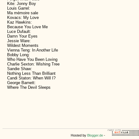
Kite: Jonny Boy
Louis Garrel:
Ma mémoire sale
Kovacs: My Love
Kaz Hawkins:
Because You Love Me
Luce Dufault:
Damn Your Eyes
Jessie Ware:
Wildest Moments
Vienna Teng: In Another Life
Bobby Long:
Who Have You Been Loving
Charlie Sexton: Wishing Tree
Sandie Shaw:
Nothing Less Than Brilliant
Candi Staton: When Will I?
George Barnett:
Where The Devil Sleeps
Hosted by
Blogger.de
-