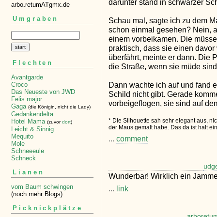
darunter stand in schwarzer Sc
arbo
.
retumATgmx.de
Umgraben
Schau mal, sagte ich zu dem Ma
schon einmal gesehen? Nein, an
einem vorbeikamen. Die müssen
praktisch, dass sie einen davor
überfährt, meinte er dann. Die
Flechten
die Straße, wenn sie müde sind
Avantgarde
Dann wachte ich auf und fand e
Croco
Das Neueste von JWD
Schild nicht gibt. Gerade komm
Felis major
vorbeigeflogen, sie sind auf d
Gaga
(die Königin, nicht die Lady)
Gedankendelta
* Die Silhouette sah sehr elegant aus, nic
Hotel Mama
(zuvor
dort
)
der Maus gemalt habe. Das da ist halt ei
Leicht & Sinnig
Mequito
...
comment
Mole
Schneeeule
Schneck
udg
Lianen
Wunderbar! Wirklich ein Jammer
vom Baum schwingen
...
link
(noch mehr Blogs)
Picknickplätze
arboretu