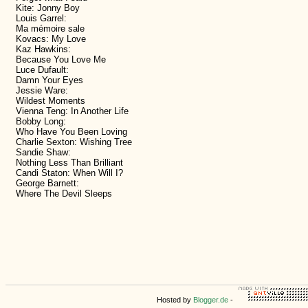
Kite: Jonny Boy
Louis Garrel:
Ma mémoire sale
Kovacs: My Love
Kaz Hawkins:
Because You Love Me
Luce Dufault:
Damn Your Eyes
Jessie Ware:
Wildest Moments
Vienna Teng: In Another Life
Bobby Long:
Who Have You Been Loving
Charlie Sexton: Wishing Tree
Sandie Shaw:
Nothing Less Than Brilliant
Candi Staton: When Will I?
George Barnett:
Where The Devil Sleeps
Hosted by
Blogger.de
-