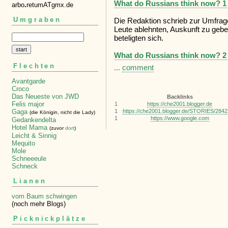
What do Russians think now? 1 w
arbo
.
retumATgmx.de
Umgraben
Die Redaktion schrieb zur Umfrag
Leute ablehnten, Auskunft zu geb
beteligten sich.
What do Russians think now? 2 w
Flechten
...
comment
Avantgarde
Croco
Das Neueste von JWD
Backlinks
Felis major
1
https://che2001.blogger.de
1
https://che2001.blogger.de/STORIES/284
Gaga
(die Königin, nicht die Lady)
1
https://www.google.com
Gedankendelta
Hotel Mama
(zuvor
dort
)
Leicht & Sinnig
Mequito
Mole
Schneeeule
Schneck
Lianen
vom Baum schwingen
(noch mehr Blogs)
Picknickplätze