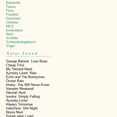
Bahnhöfe
Fauna
Flora
Friedhof
Gesichter
Interieur
MKS
punpunpun
Rost
Schilder
Schwedentagebuch
Vögel
Satyr Sound
George Barnett: Lone Rose
Cheap Trick:
My Twisted Heart
Aynsley Lister: Rain
Echo and The Bunnymen:
Ocean Rain
Imany: You Will Never Know
Vampire Weekend:
Hannah Hunt
Iyeoka: Simply Falling
Aynsley Lister:
Always Tomorrow
Indochine: She Night
Noora Noor:
Forget what I said