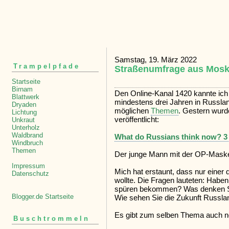
Samstag, 19. März 2022
Trampelpfade
Straßenumfrage aus Mos
Startseite
Birnam
Den Online-Kanal 1420 kannte ich b
Blattwerk
mindestens drei Jahren in Russla
Dryaden
möglichen
Themen
. Gestern wur
Lichtung
veröffentlicht:
Unkraut
Unterholz
Waldbrand
What do Russians think now? 3 w
Windbruch
Themen
Der junge Mann mit der OP-Maske
Impressum
Mich hat erstaunt, dass nur einer 
Datenschutz
wollte. Die Fragen lauteten: Haben
spüren bekommen? Was denken Sie
Blogger.de Startseite
Wie sehen Sie die Zukunft Russla
Es gibt zum selben Thema auch n
Buschtrommeln