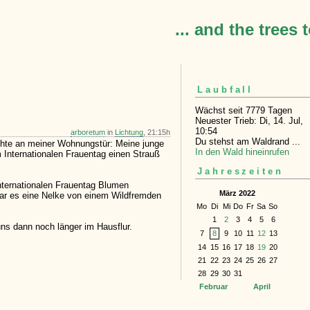
... and the trees 
Laubfall
Wächst seit 7779 Tagen
Neuester Trieb: Di, 14. Jul,
10:54
arboretum
in
Lichtung
, 21:15h
Du stehst am Waldrand ...
achte an meiner Wohnungstür: Meine junge
In den Wald hineinrufen
 Internationalen Frauentag einen Strauß
Jahreszeiten
nternationalen Frauentag Blumen
März 2022
r es eine Nelke von einem Wildfremden
Mo
Di
Mi
Do
Fr
Sa
So
1
2
3
4
5
6
uns dann noch länger im Hausflur.
7
8
9
10
11
12
13
14
15
16
17
18
19
20
21
22
23
24
25
26
27
28
29
30
31
Februar
April