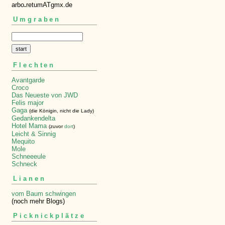
arbo
.
retumATgmx.de
Umgraben
Flechten
Avantgarde
Croco
Das Neueste von JWD
Felis major
Gaga
(die Königin, nicht die Lady)
Gedankendelta
Hotel Mama
(zuvor
dort
)
Leicht & Sinnig
Mequito
Mole
Schneeeule
Schneck
Lianen
vom Baum schwingen
(noch mehr Blogs)
Picknickplätze