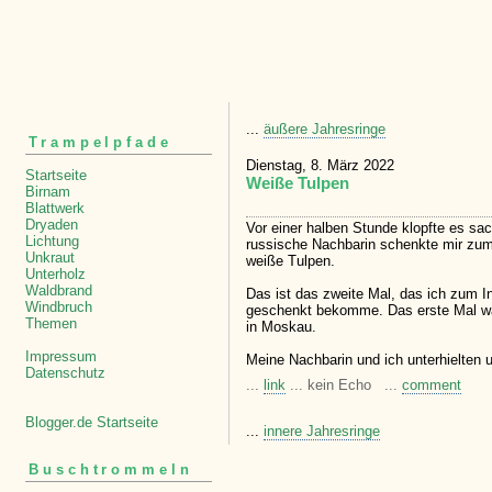
...
äußere Jahresringe
Trampelpfade
Dienstag, 8. März 2022
Startseite
Weiße Tulpen
Birnam
Blattwerk
Dryaden
Vor einer halben Stunde klopfte es s
Lichtung
russische Nachbarin schenkte mir zum
Unkraut
weiße Tulpen.
Unterholz
Waldbrand
Das ist das zweite Mal, das ich zum I
Windbruch
geschenkt bekomme. Das erste Mal wa
Themen
in Moskau.
Impressum
Meine Nachbarin und ich unterhielten 
Datenschutz
...
link
... kein Echo ...
comment
Blogger.de Startseite
...
innere Jahresringe
Buschtrommeln