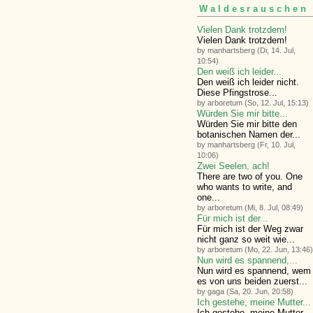
Waldesrauschen
Vielen Dank trotzdem!
Vielen Dank trotzdem!
by manhartsberg (Di, 14. Jul,
10:54)
Den weiß ich leider...
Den weiß ich leider nicht.
Diese Pfingstrose...
by arboretum (So, 12. Jul, 15:13)
Würden Sie mir bitte...
Würden Sie mir bitte den
botanischen Namen der...
by manhartsberg (Fr, 10. Jul,
10:06)
Zwei Seelen, ach!
There are two of you. One
who wants to write, and
one...
by arboretum (Mi, 8. Jul, 08:49)
Für mich ist der...
Für mich ist der Weg zwar
nicht ganz so weit wie...
by arboretum (Mo, 22. Jun, 13:46)
Nun wird es spannend,...
Nun wird es spannend, wem
es von uns beiden zuerst...
by gaga (Sa, 20. Jun, 20:58)
Ich gestehe, meine Mutter...
Ich gestehe, meine Mutter