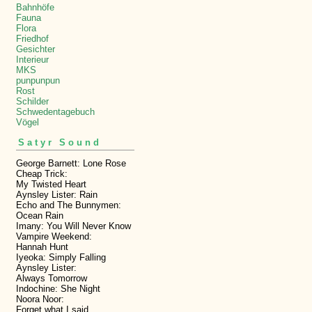
Bahnhöfe
Fauna
Flora
Friedhof
Gesichter
Interieur
MKS
punpunpun
Rost
Schilder
Schwedentagebuch
Vögel
Satyr Sound
George Barnett: Lone Rose
Cheap Trick:
My Twisted Heart
Aynsley Lister: Rain
Echo and The Bunnymen:
Ocean Rain
Imany: You Will Never Know
Vampire Weekend:
Hannah Hunt
Iyeoka: Simply Falling
Aynsley Lister:
Always Tomorrow
Indochine: She Night
Noora Noor:
Forget what I said