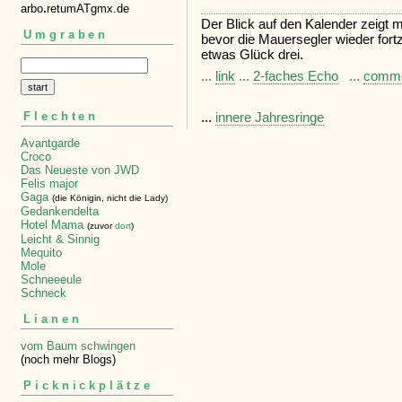
arbo
.
retumATgmx.de
Der Blick auf den Kalender zeigt mi
Umgraben
bevor die Mauersegler wieder fortz
etwas Glück drei.
...
link
...
2-faches Echo
...
comm
...
innere Jahresringe
Flechten
Avantgarde
Croco
Das Neueste von JWD
Felis major
Gaga
(die Königin, nicht die Lady)
Gedankendelta
Hotel Mama
(zuvor
dort
)
Leicht & Sinnig
Mequito
Mole
Schneeeule
Schneck
Lianen
vom Baum schwingen
(noch mehr Blogs)
Picknickplätze