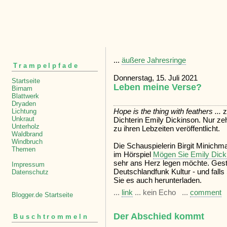
...
äußere Jahresringe
Trampelpfade
Donnerstag, 15. Juli 2021
Startseite
Leben meine Verse?
Birnam
Blattwerk
Dryaden
Hope is the thing with feathers ...
z
Lichtung
Unkraut
Dichterin Emily Dickinson. Nur ze
Unterholz
zu ihren Lebzeiten veröffentlicht.
Waldbrand
Windbruch
Die Schauspielerin Birgit Minichma
Themen
im Hörspiel
Mögen Sie Emily Dick
sehr ans Herz legen möchte. Ges
Impressum
Deutschlandfunk Kultur - und falls
Datenschutz
Sie es auch herunterladen.
...
link
... kein Echo ...
comment
Blogger.de Startseite
Der Abschied kommt
Buschtrommeln