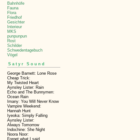
Bahnhöfe
Fauna
Flora
Friedhof
Gesichter
Interieur
MKS
punpunpun
Rost
Schilder
Schwedentagebuch
Vögel
Satyr Sound
George Barnett: Lone Rose
Cheap Trick:
My Twisted Heart
Aynsley Lister: Rain
Echo and The Bunnymen:
Ocean Rain
Imany: You Will Never Know
Vampire Weekend:
Hannah Hunt
Iyeoka: Simply Falling
Aynsley Lister:
Always Tomorrow
Indochine: She Night
Noora Noor:
Forget what I said