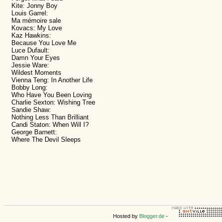
Kite: Jonny Boy
Louis Garrel:
Ma mémoire sale
Kovacs: My Love
Kaz Hawkins:
Because You Love Me
Luce Dufault:
Damn Your Eyes
Jessie Ware:
Wildest Moments
Vienna Teng: In Another Life
Bobby Long:
Who Have You Been Loving
Charlie Sexton: Wishing Tree
Sandie Shaw:
Nothing Less Than Brilliant
Candi Staton: When Will I?
George Barnett:
Where The Devil Sleeps
Hosted by
Blogger.de
-