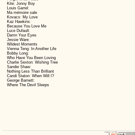
Kite: Jonny Boy
Louis Garrel:
Ma mémoire sale
Kovacs: My Love
Kaz Hawkins:
Because You Love Me
Luce Dufault:
Damn Your Eyes
Jessie Ware:
Wildest Moments
Vienna Teng: In Another Life
Bobby Long:
Who Have You Been Loving
Charlie Sexton: Wishing Tree
Sandie Shaw:
Nothing Less Than Brilliant
Candi Staton: When Will I?
George Barnett:
Where The Devil Sleeps