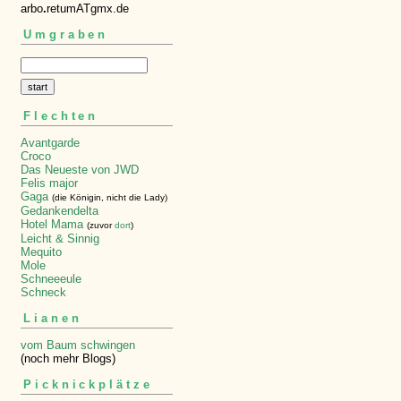
arbo
.
retumATgmx.de
Umgraben
Flechten
Avantgarde
Croco
Das Neueste von JWD
Felis major
Gaga
(die Königin, nicht die Lady)
Gedankendelta
Hotel Mama
(zuvor
dort
)
Leicht & Sinnig
Mequito
Mole
Schneeeule
Schneck
Lianen
vom Baum schwingen
(noch mehr Blogs)
Picknickplätze