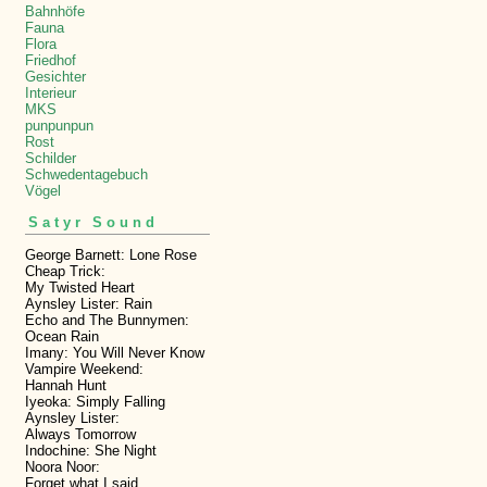
Bahnhöfe
Fauna
Flora
Friedhof
Gesichter
Interieur
MKS
punpunpun
Rost
Schilder
Schwedentagebuch
Vögel
Satyr Sound
George Barnett: Lone Rose
Cheap Trick:
My Twisted Heart
Aynsley Lister: Rain
Echo and The Bunnymen:
Ocean Rain
Imany: You Will Never Know
Vampire Weekend:
Hannah Hunt
Iyeoka: Simply Falling
Aynsley Lister:
Always Tomorrow
Indochine: She Night
Noora Noor:
Forget what I said