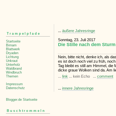
...
äußere Jahresringe
Trampelpfade
Sonntag, 23. Juli 2017
Startseite
Die Stille nach dem Sturm
Birnam
Blattwerk
Dryaden
Nein, bitte nicht, denke ich, als 
Lichtung
Unkraut
es ist doch noch viel zu früh, noc
Unterholz
Tag bleibt es still am Himmel, di
Waldbrand
dicke graue Wolken sind da. Am li
Windbruch
...
link
... kein Echo ...
comment
Themen
Impressum
Datenschutz
...
innere Jahresringe
Blogger.de Startseite
Buschtrommeln