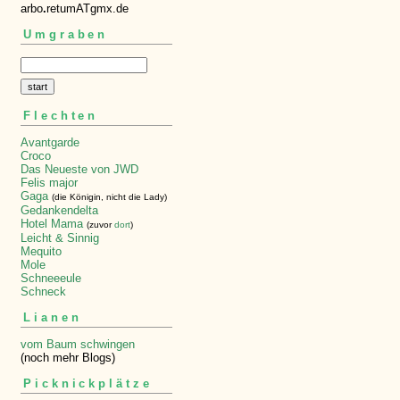
arbo
.
retumATgmx.de
Umgraben
Flechten
Avantgarde
Croco
Das Neueste von JWD
Felis major
Gaga
(die Königin, nicht die Lady)
Gedankendelta
Hotel Mama
(zuvor
dort
)
Leicht & Sinnig
Mequito
Mole
Schneeeule
Schneck
Lianen
vom Baum schwingen
(noch mehr Blogs)
Picknickplätze