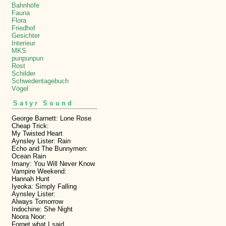
Bahnhöfe
Fauna
Flora
Friedhof
Gesichter
Interieur
MKS
punpunpun
Rost
Schilder
Schwedentagebuch
Vögel
Satyr Sound
George Barnett: Lone Rose
Cheap Trick:
My Twisted Heart
Aynsley Lister: Rain
Echo and The Bunnymen:
Ocean Rain
Imany: You Will Never Know
Vampire Weekend:
Hannah Hunt
Iyeoka: Simply Falling
Aynsley Lister:
Always Tomorrow
Indochine: She Night
Noora Noor:
Forget what I said