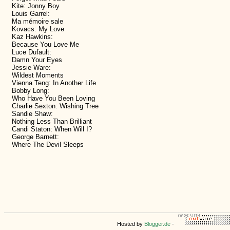
Kite: Jonny Boy
Louis Garrel:
Ma mémoire sale
Kovacs: My Love
Kaz Hawkins:
Because You Love Me
Luce Dufault:
Damn Your Eyes
Jessie Ware:
Wildest Moments
Vienna Teng: In Another Life
Bobby Long:
Who Have You Been Loving
Charlie Sexton: Wishing Tree
Sandie Shaw:
Nothing Less Than Brilliant
Candi Staton: When Will I?
George Barnett:
Where The Devil Sleeps
Hosted by
Blogger.de
-