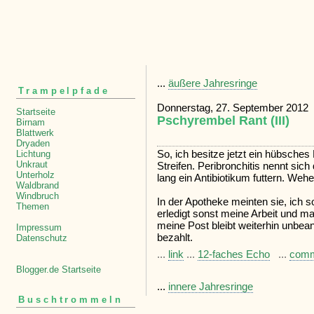
...
äußere Jahresringe
Trampelpfade
Donnerstag, 27. September 2012
Startseite
Pschyrembel Rant (III)
Birnam
Blattwerk
Dryaden
So, ich besitze jetzt ein hübsches
Lichtung
Unkraut
Streifen. Peribronchitis nennt sich
Unterholz
lang ein Antibiotikum futtern. Wehe,
Waldbrand
Windbruch
In der Apotheke meinten sie, ich 
Themen
erledigt sonst meine Arbeit und 
meine Post bleibt weiterhin unbe
Impressum
bezahlt.
Datenschutz
...
link
...
12-faches Echo
...
com
Blogger.de Startseite
...
innere Jahresringe
Buschtrommeln